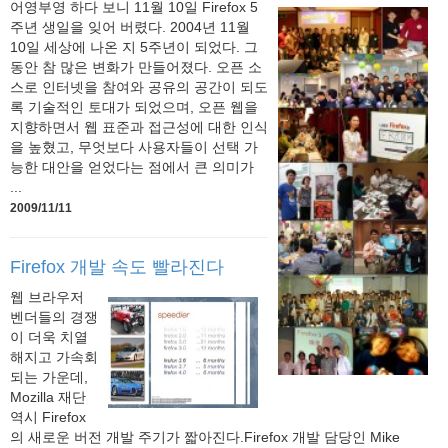
어영부영 하다 보니 11월 10일 Firefox 5
주년 생일을 잊어 버렸다. 2004년 11월
10일 세상에 나온 지 5주년이 되었다. 그
동안 참 많은 변화가 만들어졌다. 오픈 소
스로 인터넷을 참여와 공유의 공간이 되도
록 기술적인 토대가 되었으며, 오픈 웹을
지향하면서 웹 표준과 접근성에 대한 인식
을 높혔고, 무엇보다 사용자들이 선택 가
능한 대안을 얻었다는 점에서 큰 의미가
...
2009/11/11
Firefox 개발 속도 빨라진다
웹 브라우저
벤더들의 경쟁
이 더욱 치열
해지고 가속회
되는 가운데,
Mozilla 재단
역시 Firefox
의 새로운 버전 개발 주기가 짧아진다.Firefox 개발 담당인 Mike