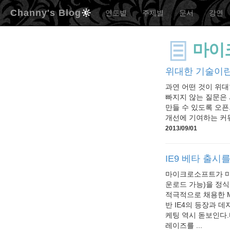
Channy's Blog
연도별
주제별
문서
강연
마이
위대한 기술이
과연 어떤 것이 위대한
빠지지 않는 질문은 시
만들 수 있도록 오픈
개선에 기여하는 커뮤
2013/09/01
IE9 베타 출시
마이크로소프트가 마침
운로드 가능)을 정식
적극적으로 채용한 M
반 IE4의 등장과 
케팅 역시 돋보인다.바
레이즈를 ...