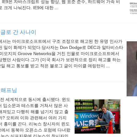
)인 IE9은 자바스크립트 성능 향상, 웹 표준 준수, 하드웨어 가속 비
크게 나눠진다. IE9에 대한 ...
구글로 간 사나이
me에서는 마이크로소프트에서 구조 조정으로 해고된 한 유명 인사가
 일이 화제가 되었다.당사자는 Don Dodge로 DEC과 알타비스타
이오지의 Groove Networks을 거친 인물로 마이크로소프트에서
를 담당했던 사람이다.그가 (미국 회사가 보편적으로 정리 해고를 하는
당일 해고 통보를 받고 적은 블로그 글이 마이클 애링턴이 ...
 해프닝
이 전 세계적으로 동시에 출시됐다. 윈도
터 입소문과 테스트를 거쳐서 많은 사
해져있고 다행히 해를 넘기지 않고 출
까? 오히려 이와 관련해서 여러 가지
 흥미를 끈다. 리눅스 창시자의 윈도
도쿄에서 동북아 오픈소스 포럼에 다녀왔
 리눅스 심프지움에 리눅스의 창시자인