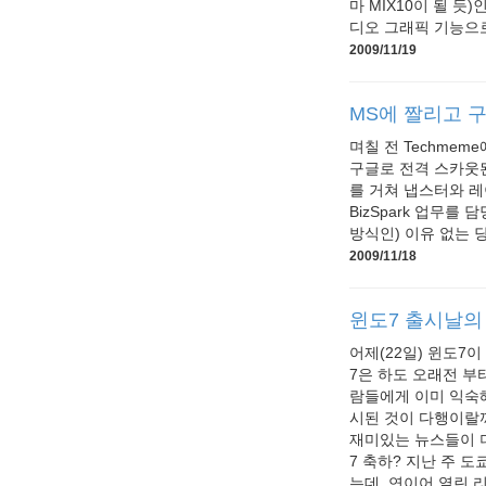
마 MIX10이 될 듯
디오 그래픽 기능으로 
2009/11/19
MS에 짤리고 
며칠 전 Techme
구글로 전격 스카웃된
를 거쳐 냅스터와 레
BizSpark 업무
방식인) 이유 없는 
2009/11/18
윈도7 출시날의
어제(22일) 윈도7
7은 하도 오래전 부
람들에게 이미 익숙
시된 것이 다행이랄
재미있는 뉴스들이 더
7 축하? 지난 주 
는데, 연이어 열린