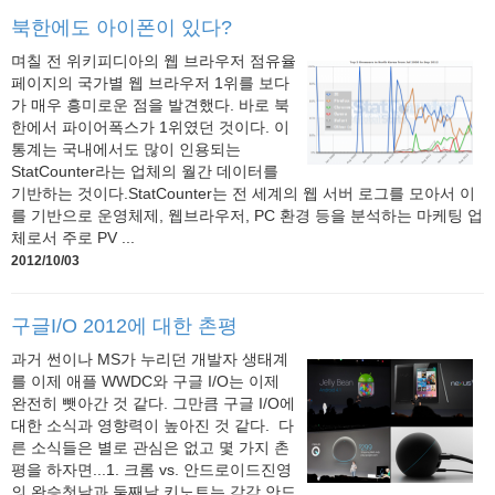
북한에도 아이폰이 있다?
며칠 전 위키피디아의 웹 브라우저 점유율
페이지의 국가별 웹 브라우저 1위를 보다
가 매우 흥미로운 점을 발견했다. 바로 북
한에서 파이어폭스가 1위였던 것이다. 이
통계는 국내에서도 많이 인용되는
StatCounter라는 업체의 월간 데이터를
기반하는 것이다.StatCounter는 전 세계의 웹 서버 로그를 모아서 이
를 기반으로 운영체제, 웹브라우저, PC 환경 등을 분석하는 마케팅 업
체로서 주로 PV ...
2012/10/03
구글I/O 2012에 대한 촌평
과거 썬이나 MS가 누리던 개발자 생태계
를 이제 애플 WWDC와 구글 I/O는 이제
완전히 뺏아간 것 같다. 그만큼 구글 I/O에
대한 소식과 영향력이 높아진 것 같다. 다
른 소식들은 별로 관심은 없고 몇 가지 촌
평을 하자면...1. 크롬 vs. 안드로이드진영
의 완승첫날과 둘째날 키노트는 각각 안드