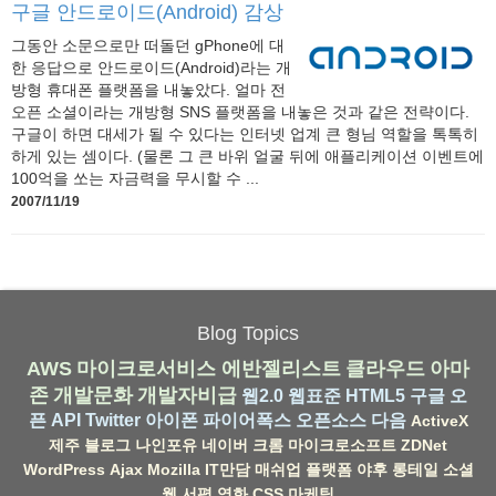
구글 안드로이드(Android) 감상
그동안 소문으로만 떠돌던 gPhone에 대
한 응답으로 안드로이드(Android)라는 개
방형 휴대폰 플랫폼을 내놓았다. 얼마 전
오픈 소셜이라는 개방형 SNS 플랫폼을 내놓은 것과 같은 전략이다.
구글이 하면 대세가 될 수 있다는 인터넷 업계 큰 형님 역할을 톡톡히
하게 있는 셈이다. (물론 그 큰 바위 얼굴 뒤에 애플리케이션 이벤트에
100억을 쏘는 자금력을 무시할 수 ...
2007/11/19
Blog Topics
AWS
마이크로서비스
에반젤리스트
클라우드
아마
존
개발문화
개발자비급
웹2.0
웹표준
HTML5
구글
오
픈 API
Twitter
아이폰
파이어폭스
오픈소스
다음
ActiveX
제주
블로그
나인포유
네이버
크롬
마이크로소프트
ZDNet
WordPress
Ajax
Mozilla
IT만담
매쉬업
플랫폼
야후
롱테일
소셜
웹
서평
영화
CSS
마케팅