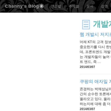
Channy's Blog
연도별
주제별
문서
강연
개발
웹 개발시 저지르
어제 KT의 고객 정
중요한가를 다시 한번
데, 프론트엔드 개발
는 개발자들이 늘어 
트 엔드, 즉 ...
2014/03/07
쿠팡의 애자일 
존경하는 박재성님의 
간의 순수한 토론에서
올라오고 있다. 올라
하는지에 대해 좀 더
2014/03/07