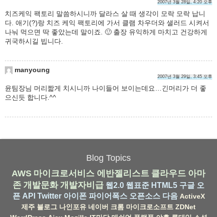
2007년 3월 28일, 4:20 오후
치즈케익 팩토리 말씀하시니까 달라스 살 때 생각이 모락 모락 납니
다. 애기(?)랑 치즈 케익 팩토리에 가서 클램 차우더와 샐러드 시켜서
나눠 먹으면 딱 좋았는데 말이죠. 🙂 출장 유익하게 마치고 건강하게
귀국하시길 빕니다.
manyoung
2007년 3월 29일, 3:45 오후
윤팀장님 머리짧게 치시니까 나이들어 보이는데요…긴머리가 더 좋
으신듯 합니다.^^
Blog Topics
AWS
마이크로서비스
에반젤리스트
클라우드
아마
존
개발문화
개발자비급
웹2.0
웹표준
HTML5
구글
오
픈 API
Twitter
아이폰
파이어폭스
오픈소스
다음
ActiveX
제주
블로그
나인포유
네이버
크롬
마이크로소프트
ZDNet