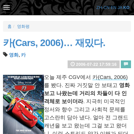
ZH-CN
EN
JA
KO
홈
영화평
카(Cars, 2006)… 재밌다.
영화
,
카
2006-07-22 17:59:16
오늘 제주 CGV에서
카(Cars, 2006)
를 봤다. 진짜 거짓말 안 보태고
영화
보고 나왔는데 거리의 차들이 다 인
격체로 보이더라
. 지극히 미국적인
정서와 향수 그리고 사회적 문제를
고스란히 담아 냈다. 얼마 전 그랜드
캐년을 보고 왔는데 그걸 보고 왔더
니, 이런 스토리도 약간 이해가 되더