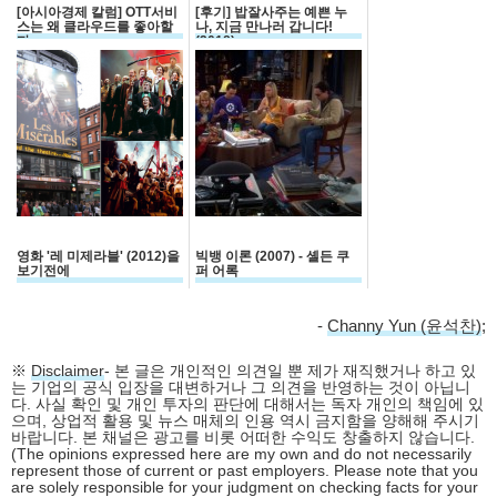
[아시아경제 칼럼] OTT서비
[후기] 밥잘사주는 예쁜 누
스는 왜 클라우드를 좋아할
나, 지금 만나러 갑니다!
까
(2018)
영화 '레 미제라블' (2012)을
빅뱅 이론 (2007) - 셸든 쿠
보기전에
퍼 어록
-
Channy Yun (윤석찬)
;
※
Disclaimer
- 본 글은 개인적인 의견일 뿐 제가 재직했거나 하고 있
는 기업의 공식 입장을 대변하거나 그 의견을 반영하는 것이 아닙니
다. 사실 확인 및 개인 투자의 판단에 대해서는 독자 개인의 책임에 있
으며, 상업적 활용 및 뉴스 매체의 인용 역시 금지함을 양해해 주시기
바랍니다. 본 채널은 광고를 비롯 어떠한 수익도 창출하지 않습니다.
(The opinions expressed here are my own and do not necessarily
represent those of current or past employers. Please note that you
are solely responsible for your judgment on checking facts for your