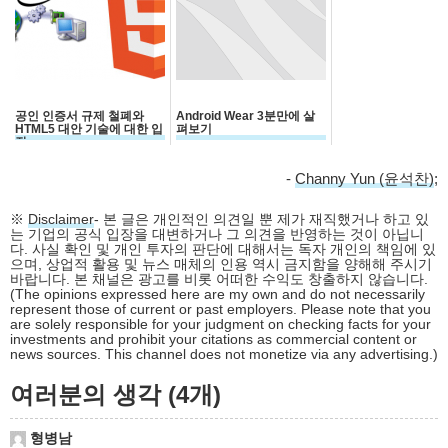
공인 인증서 규제 철폐와
Android Wear 3분만에 살
HTML5 대안 기술에 대한 입
펴보기
장
-
Channy Yun (윤석찬)
;
※
Disclaimer
- 본 글은 개인적인 의견일 뿐 제가 재직했거나 하고 있
는 기업의 공식 입장을 대변하거나 그 의견을 반영하는 것이 아닙니
다. 사실 확인 및 개인 투자의 판단에 대해서는 독자 개인의 책임에 있
으며, 상업적 활용 및 뉴스 매체의 인용 역시 금지함을 양해해 주시기
바랍니다. 본 채널은 광고를 비롯 어떠한 수익도 창출하지 않습니다.
(The opinions expressed here are my own and do not necessarily
represent those of current or past employers. Please note that you
are solely responsible for your judgment on checking facts for your
investments and prohibit your citations as commercial content or
news sources. This channel does not monetize via any advertising.)
여러분의 생각 (4개)
형병남