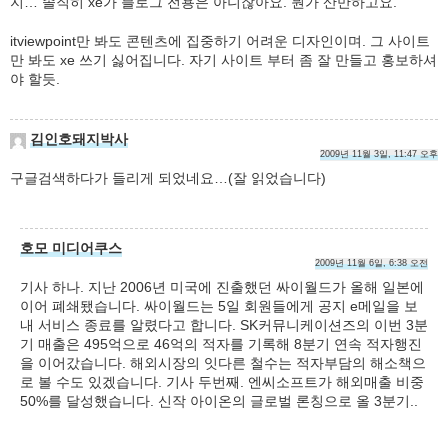
지… 솔직히 xe가 블로그 전용은 아니잖아요. 뭔가 산만하고요.
itviewpoint만 봐도 콘텐츠에 집중하기 어려운 디자인이며. 그 사이트
만 봐도 xe 쓰기 싫어집니다. 자기 사이트 부터 좀 잘 만들고 홍보하셔
야 할듯.
김인호돼지박사
2009년 11월 3일, 11:47 오후
구글검색하다가 들리게 되었네요…(잘 읽었습니다)
호모 미디어쿠스
2009년 11월 6일, 6:38 오전
기사 하나. 지난 2006년 미국에 진출했던 싸이월드가 올해 일본에
이어 폐쇄됐습니다. 싸이월드는 5일 회원들에게 공지 e메일을 보
내 서비스 종료를 알렸다고 합니다. SK커뮤니케이션즈의 이번 3분
기 매출은 495억으로 46억의 적자를 기록해 8분기 연속 적자행진
을 이어갔습니다. 해외시장의 잇다른 철수는 적자부담의 해소책으
로 볼 수도 있겠습니다. 기사 두번째. 엔씨소프트가 해외매출 비중
50%를 달성했습니다. 신작 아이온의 글로벌 론칭으로 올 3분기..