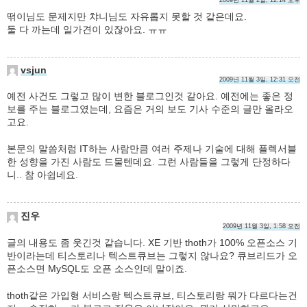
2009년 11월 2일, 12:14 오후
떢이님도 문제지만 챠니님도 자유롭지 못할 것 같은데요.
둘 다 까는데 일가견이 있잖아요. ㅠㅠ
vsjun
2009년 11월 3일, 12:31 오전
예전 사건도 그렇고 많이 변한 블로그인것 같아요. 예전에는 좋은 정
보를 주는 블로그였는데, 요즘은 거의 보도 기사 수준의 글만 올라오
고요.
본문의 말씀처럼 IT하는 사람만큼 여러 주제나 기술에 대해 플렉서블
한 성향을 가진 사람도 드물텐데요. 그런 사람들을 그렇게 단정하다
니.. 참 아쉽네요.
진우
2009년 11월 3일, 1:58 오전
글의 내용도 좀 웃긴것 같습니다. XE 기반 thoth가 100% 오픈소스 기
반이라는데 티스토리나 텍스트큐브는 그렇지 않나요? 큐브리드가 오
픈소스면 MySQL도 오픈 소스인데 말이죠.
thoth같은 가입형 서비스랑 텍스트큐브, 티스토리랑 뭐가 다르다는건