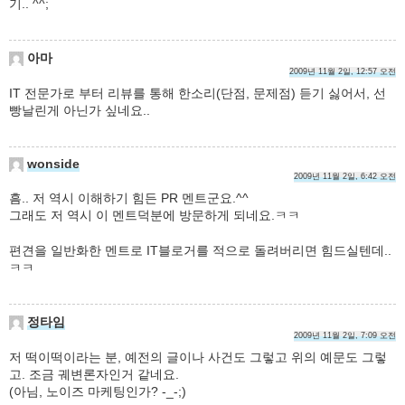
기.. ^^;
아마
2009년 11월 2일, 12:57 오전
IT 전문가로 부터 리뷰를 통해 한소리(단점, 문제점) 듣기 싫어서, 선
빵날린게 아닌가 싶네요..
wonside
2009년 11월 2일, 6:42 오전
흠.. 저 역시 이해하기 힘든 PR 멘트군요.^^
그래도 저 역시 이 멘트덕분에 방문하게 되네요.ㅋㅋ
편견을 일반화한 멘트로 IT블로거를 적으로 돌려버리면 힘드실텐데..
ㅋㅋ
정타임
2009년 11월 2일, 7:09 오전
저 떡이떡이라는 분, 예전의 글이나 사건도 그렇고 위의 예문도 그렇
고. 조금 궤변론자인거 같네요.
(아님, 노이즈 마케팅인가? -_-;)