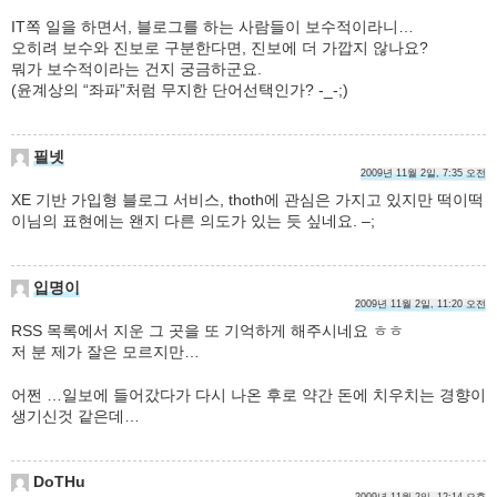
IT쪽 일을 하면서, 블로그를 하는 사람들이 보수적이라니…
오히려 보수와 진보로 구분한다면, 진보에 더 가깝지 않나요?
뭐가 보수적이라는 건지 궁금하군요.
(윤계상의 “좌파”처럼 무지한 단어선택인가? -_-;)
필넷
2009년 11월 2일, 7:35 오전
XE 기반 가입형 블로그 서비스, thoth에 관심은 가지고 있지만 떡이떡
이님의 표현에는 왠지 다른 의도가 있는 듯 싶네요. –;
입명이
2009년 11월 2일, 11:20 오전
RSS 목록에서 지운 그 곳을 또 기억하게 해주시네요 ㅎㅎ
저 분 제가 잘은 모르지만…
어쩐 …일보에 들어갔다가 다시 나온 후로 약간 돈에 치우치는 경향이
생기신것 같은데…
DoTHu