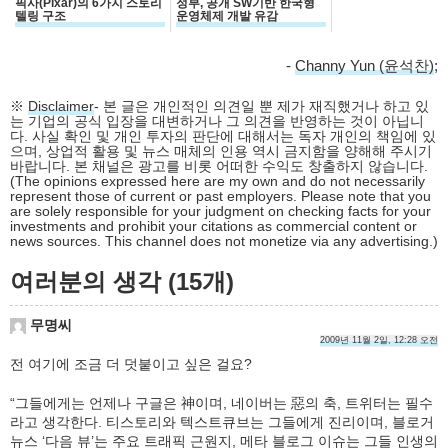
픽사(Pixar)의 6가지 스토리
정부, 공개 SW기반 한국형
텔링 구조
운영체제 개발 유감
-
Channy Yun (윤석찬)
;
※
Disclaimer
- 본 글은 개인적인 의견일 뿐 제가 재직했거나 하고 있
는 기업의 공식 입장을 대변하거나 그 의견을 반영하는 것이 아닙니
다. 사실 확인 및 개인 투자의 판단에 대해서는 독자 개인의 책임에 있
으며, 상업적 활용 및 뉴스 매체의 인용 역시 금지함을 양해해 주시기
바랍니다. 본 채널은 광고를 비롯 어떠한 수익도 창출하지 않습니다.
(The opinions expressed here are my own and do not necessarily
represent those of current or past employers. Please note that you
are solely responsible for your judgment on checking facts for your
investments and prohibit your citations as commercial content or
news sources. This channel does not monetize via any advertising.)
여러분의 생각 (15개)
무명씨
2009년 11월 2일, 12:28 오전
전 여기에 조금 더 덧붙이고 싶은 걸요?
“그들에게는 언제나 구글은 神이며, 네이버는 惡의 축, 트위터는 필수
라고 생각한다. 티스토리와 텍스트큐브는 그들에게 진리이며, 블로거
뉴스 ‘다음 뷰’는 주요 트래픽 근원지, 메타 블로그 이슈는 그들 인생의