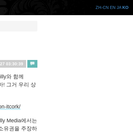
ZH-CN
EN
JA
KO
27 03:30:39
lly와 함께
마! 그거 우리 상
n-itcork/
y Media에서는
해서는 소유권을 주장하