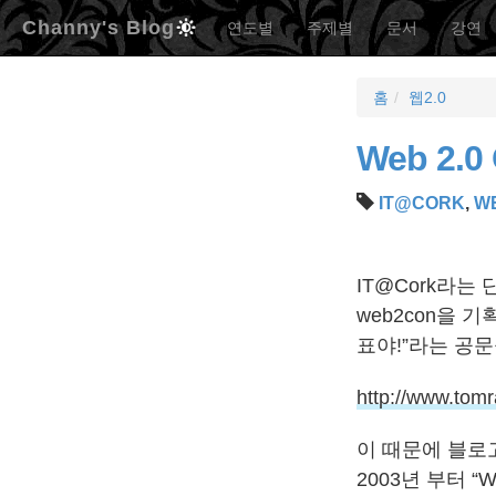
Channy's Blog
연도별
주제별
문서
강연
홈
웹2.0
Web 2.0
IT@CORK
,
WE
IT@Cork라는
web2con을 
표야!”라는 공
http://www.tomra
이 때문에 블로고
2003년 부터 “W