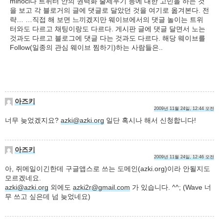
minoci나 트위터 안의 권력화 줄세우기 등에 대한 고민을 하는 것
을 보고 각 블로거의 글에 댓글로 달았던 것을 여기로 옮겨본다. 전
략… …직접 해 보면 느끼겠지만 웨이브에서의 댓글 놀이는 트위
터와도 다르고 채팅이랑도 다르다. 게시판 글에 댓글 달면서 노는
것과도 다르고 블로그에 댓글 다는 것과도 다르다. 해당 웨이브를
Follow(일종의 관심 웨이브 찜하기)하는 사람들은..
아즈키
2009년 11월 24일, 12:44 오전
너무 늦었겠지요?
azki@azki.org
일단 혹시나 해서 신청합니다!
아즈키
2009년 11월 24일, 12:46 오전
아, 쥐메일이긴한데 구글앱스로 쓰는 도메인(azki.org)이라 안될지도
모르겠네요.
azki@azki.org
외에도
azki2r@gmail.com
가 있습니다. ^^; (Wave 너
무 쓰고 싶은데 넘 늦었네요)