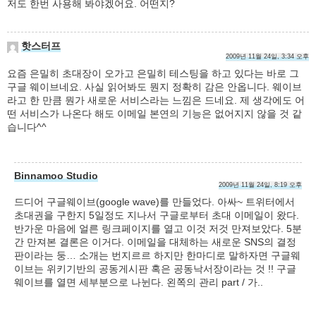
저도 한번 사용해 봐야겠어요. 어떤지?
핫스터프
2009년 11월 24일, 3:34 오후
요즘 은밀히 초대장이 오가고 은밀히 테스팅을 하고 있다는 바로 그
구글 웨이브네요. 사실 읽어봐도 뭔지 정확히 감은 안옵니다. 웨이브
라고 한 만큼 뭔가 새로운 서비스라는 느낌은 드네요. 제 생각에도 어
떤 서비스가 나온다 해도 이메일 본연의 기능은 없어지지 않을 것 같
습니다^^
Binnamoo Studio
2009년 11월 24일, 8:19 오후
드디어 구글웨이브(google wave)를 만들었다. 아싸~ 트위터에서
초대권을 구한지 5일정도 지나서 구글로부터 초대 이메일이 왔다.
반가운 마음에 얼른 링크페이지를 열고 이것 저것 만져보았다. 5분
간 만져본 결론은 이거다. 이메일을 대체하는 새로운 SNS의 결정
판이라는 둥… 소개는 번지르르 하지만 한마디로 말하자면 구글웨
이브는 위키기반의 공동게시판 혹은 공동낙서장이라는 것 !! 구글
웨이브를 열면 세부분으로 나뉜다. 왼쪽의 관리 part / 가..