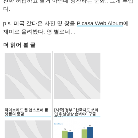
진짜 허접하고 별거 아닌데 칭찬하는 문화.. 그게 부럽
다.
p.s. 미국 갔다온 사진 몇 장을
Picasa Web Album
에
재미로 올려봤다. 영 별로네…
더 읽어 볼 글
하이브리드 웹 앱스토어 플
[사족] 정부 "한국지도 쓰려
랫폼의 종말
면 위성영상 손봐야" 구글
"NO"