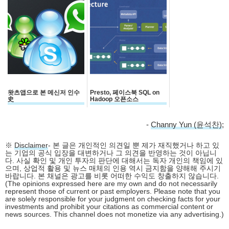
왓츠앱으로 본 메신저 인수
Presto, 페이스북 SQL on
史
Hadoop 오픈소스
-
Channy Yun (윤석찬)
;
※
Disclaimer
- 본 글은 개인적인 의견일 뿐 제가 재직했거나 하고 있
는 기업의 공식 입장을 대변하거나 그 의견을 반영하는 것이 아닙니
다. 사실 확인 및 개인 투자의 판단에 대해서는 독자 개인의 책임에 있
으며, 상업적 활용 및 뉴스 매체의 인용 역시 금지함을 양해해 주시기
바랍니다. 본 채널은 광고를 비롯 어떠한 수익도 창출하지 않습니다.
(The opinions expressed here are my own and do not necessarily
represent those of current or past employers. Please note that you
are solely responsible for your judgment on checking facts for your
investments and prohibit your citations as commercial content or
news sources. This channel does not monetize via any advertising.)