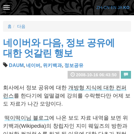
ZH-CN
EN
JA
KO
홈
다음
네이버와 다음, 정보 공유에
대한 엇갈린 행보
DAUM
,
네이버
,
위키백과
,
정보공유
2008-10-16 06:43:50
회사에서 정보 공유에 대한
개방형 지식에 대한 컨퍼
런스
를 한다기에 얼떨결에 강의를 수락했다만 어제 보
도 자료가 나간 모양이다.
떡이떡이님 블로그
에 나온 보도 자료 내역을 보면 위
키백과(Wikipedia)의 창립자인 지미 웨일즈의 방한과