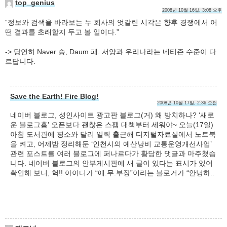
top_genius
2008년 10월 16일, 3:08 오후
“정보와 검색을 바라보는 두 회사의 엇갈린 시각은 향후 경쟁에서 어
떤 결과를 초래할지 두고 볼 일이다.”
-> 당연히 Naver 승, Daum 패. 서양과 우리나라는 네티즌 수준이 다
르답니다.
Save the Earth! Fire Blog!
2008년 10월 17일, 2:36 오전
네이버 블로그, 성인사이트 광고판 블로그(거) 왜 방치하나? ‘새로
운 블로그홈’ 오픈보다 괜찮은 스팸 대책부터 세워야~ 오늘(17일)
아침 도서관에 평소와 달리 일찍 출근해 디지털자료실에서 노트북
을 켜고, 어제밤 정리해둔 ‘인천시의 예산낭비 교통운영개선사업’
관련 포스트를 여러 블로그에 퍼나르다가 황당한 댓글과 마주쳤습
니다. 네이버 블로그의 안부게시판에 새 글이 있다는 표시가 있어
확인해 보니, 헉!! 아이디가 “애.무.부장”이라는 블로거가 “안녕하..