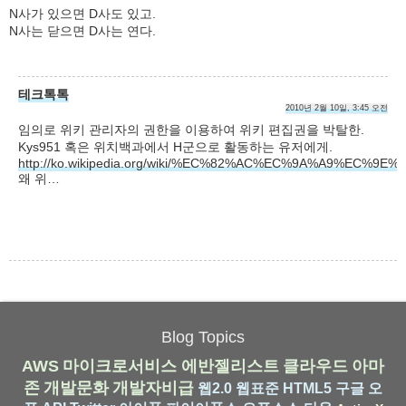
N사가 있으면 D사도 있고.
N사는 닫으면 D사는 연다.
테크톡톡
2010년 2월 10일, 3:45 오전
임의로 위키 관리자의 권한을 이용하여 위키 편집권을 박탈한.
Kys951 혹은 위치백과에서 H군으로 활동하는 유저에게.
http://ko.wikipedia.org/wiki/%EC%82%AC%EC%9A%A9%EC%9E%9
왜 위…
Blog Topics
AWS
마이크로서비스
에반젤리스트
클라우드
아마
존
개발문화
개발자비급
웹2.0
웹표준
HTML5
구글
오