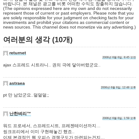
바랍니다. 본 채널은 광고를 비롯 어떠한 수익도 창출하지 않습니다.
(The opinions expressed here are my own and do not necessarily
represent those of current or past employers. Please note that you
are solely responsible for your judgment on checking facts for your
investments and prohibit your citations as commercial content or
news sources. This channel does not monetize via any advertising.)
여러분의 생각 (10개)
returnet
2006년 6월 6일, 8:45 오전
ajax 스프레드 시트라니.. 권의 극에 닿아버렸군요..
astraea
2006년 6월 6일, 12:48 오후
pt 만 남았군요..덜덜덜;;
난한벼리™
2006년 6월 6일, 1:59 오후
워드 프로세서, 스프레드시트, 프레젠테이션까지…
씽크프리에서 이미 구현해놓긴 했죠..
이제 본격적인 웹 오피스 경쟁구도가 마련되는건지…