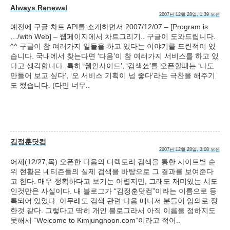
Always Renewal
2007년 12월 28일, 1:39 오전
예전에 구글 차트 API를 소개하면서 2007/12/07 – [Program is
…/with Web] – 웹페이지에서 차트그리기.. 구글이 도와드립니다.
^^ 구글이 참 여러가지 일들을 하고 있다는 이야기를 드린적이 있
습니다. 국내에서 찾는다면 ‘다음’이 참 여러가지 서비스를 하고 있
다고 생각합니다. 특히 ‘웹인사이드’, ‘검색쑈’를 오픈할때는 ‘나도
만들어 보고 싶다’, ‘오 서비스 기획이 넘 좋다’라는 극찬을 해주기
도 했습니다. (다만 너무..
김정훈닷컴
2007년 12월 28일, 3:08 오전
어제(12/27,목) 오픈한 다음의 디렉토리 검색을 통한 사이트별 순
위 현황은 네티즌들의 실제 검색을 바탕으로 그 결과를 보여준다
고 한다. 매우 정확하다고 보기는 어렵지만, 그래도 재미있는 시도
인것만은 사실이다. 내 블로그가 “김정훈닷컴”이라는 이름으로 등
록되어 있었다. 아무래도 검색 관련 다음 매니저 분들이 임의로 정
한것 같다. 그렇다고 딱히 개인 블로그라서 아직 이름을 정하지도
못해서 “Welcome to Kimjunghoon.com”이라고 적어..