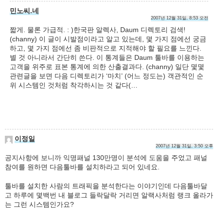
민노씨.네
2007년 12월 31일, 8:53 오전
짧게. 물론 가급적. : )한국판 알렉사, Daum 디렉토리 검색!
(channy) 이 글이 시발점이라고 알고 있는데, 몇 가지 점에선 궁금
하고, 몇 가지 점에선 좀 비판적으로 지적해야 할 필요를 느낀다.
별 것 아니라서 간단히 쓴다. 이 통계들은 Daum 툴바를 이용하는
고객을 위주로 표본 통계에 의한 산출결과다. (channy) 일단 몇몇
관련글을 보면 다음 디렉토리가 ‘마치’ (어느 정도는) 객관적인 순
위 시스템인 것처럼 착각하시는 것 같다(…
이정일
2007년 12월 31일, 3:50 오후
공지사항에 보니까 익명패널 130만명이 분석에 도움을 주었고 패널
참여를 원하면 다음툴바를 설치하라고 되어 있네요.
툴바를 설치한 사람의 트래픽을 분석한다는 이야기인데 다음툴바달
고 하루에 몇백번 내 블로그 들락달락 거리면 알랙사처럼 랭크 올라가
는 그런 시스템인가요?