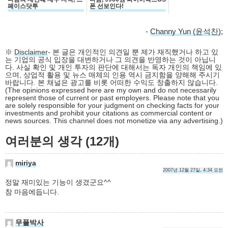
페이스닷투
폰 선보인다!
-
Channy Yun (윤석찬)
;
※
Disclaimer
- 본 글은 개인적인 의견일 뿐 제가 재직했거나 하고 있
는 기업의 공식 입장을 대변하거나 그 의견을 반영하는 것이 아닙니
다. 사실 확인 및 개인 투자의 판단에 대해서는 독자 개인의 책임에 있
으며, 상업적 활용 및 뉴스 매체의 인용 역시 금지함을 양해해 주시기
바랍니다. 본 채널은 광고를 비롯 어떠한 수익도 창출하지 않습니다.
(The opinions expressed here are my own and do not necessarily
represent those of current or past employers. Please note that you
are solely responsible for your judgment on checking facts for your
investments and prohibit your citations as commercial content or
news sources. This channel does not monetize via any advertising.)
여러분의 생각 (12개)
miriya
2007년 12월 27일, 4:34 오전
정말 재미있는 기능이 생겼군요^^
참 마음에듭니다.
무플박사