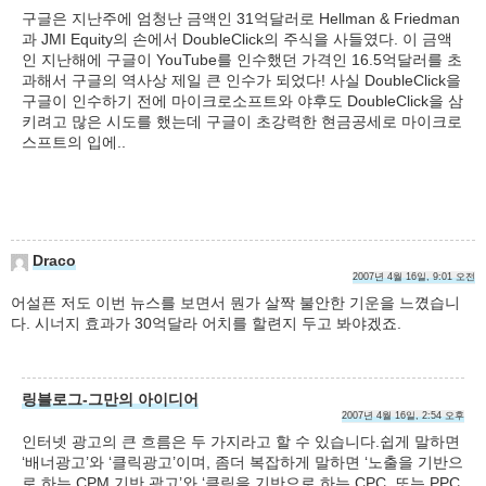
구글은 지난주에 엄청난 금액인 31억달러로 Hellman & Friedman
과 JMI Equity의 손에서 DoubleClick의 주식을 사들였다. 이 금액
인 지난해에 구글이 YouTube를 인수했던 가격인 16.5억달러를 초
과해서 구글의 역사상 제일 큰 인수가 되었다! 사실 DoubleClick을
구글이 인수하기 전에 마이크로소프트와 야후도 DoubleClick을 삼
키려고 많은 시도를 했는데 구글이 초강력한 현금공세로 마이크로
스프트의 입에..
Draco
2007년 4월 16일, 9:01 오전
어설픈 저도 이번 뉴스를 보면서 뭔가 살짝 불안한 기운을 느꼈습니
다. 시너지 효과가 30억달라 어치를 할련지 두고 봐야겠죠.
링블로그-그만의 아이디어
2007년 4월 16일, 2:54 오후
인터넷 광고의 큰 흐름은 두 가지라고 할 수 있습니다.쉽게 말하면
‘배너광고’와 ‘클릭광고’이며, 좀더 복잡하게 말하면 ‘노출을 기반으
로 하는 CPM 기반 광고’와 ‘클릭을 기반으로 하는 CPC, 또는 PPC