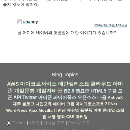
좋지 않듯이 말이죠.
channy
2007년 4월 19일, 1:32 오전
글 어디에 네이버의 헛발질에 대한 이야기가 있습니까?
Blog Topics
AWS
마이크로서비스
에반젤리스트
클라우드
아마
존
개발문화
개발자비급
웹2.0
웹표준
HTML5
구글
오
픈 API
Twitter
아이폰
파이어폭스
오픈소스
다음
ActiveX
제주
블로그
나인포유
네이버
크롬
마이크로소프트
ZDNet
WordPress
Ajax
Mozilla
IT만담
매쉬업
플랫폼
야후
롱테일
소셜
웹
서평
영화
CSS
마케팅
Theme
|
#위로
|
이메일 구독
|
Feedly 구독