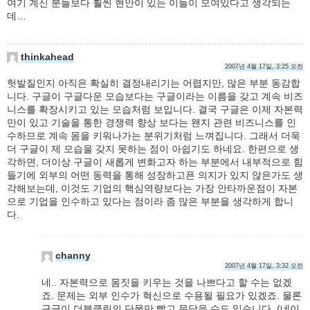
여기 계신 분들보다 훨씬 현안이 있는 이들이 모여있다고 생각되는
데…
thinkahead
2007년 4월 17일, 3:25 오전
헛발질인지 아직은 확실히 결정내리기는 어렵지만, 많은 부분 동감합
니다. 구글이 구글다운 모습보다는 구글이라는 이름을 갖고 계속 비즈
니스를 확장시키고 있는 모습처럼 보입니다. 결국 구글은 이제 자본력
만이 있고 기술을 통한 경쟁력 향상 보다는 왠지 관련 비즈니스를 인
수하므로 계속 몸을 키워나가는 분위기처럼 느껴집니다. 그래서 더욱
더 구글이 제 모습을 갖지 못하는 점이 아쉽기도 하네요. 한편으로 생
각하면, 더이상 구글이 새롭게 변화고자 하는 부분에서 내부적으로 힘
들기에 외부의 어떤 동력을 통해 성장하고픈 의지가 있지 않은가도 생
각해보는데, 이것도 기업의 핵심역량보다는 가장 안타까운점이 자본
으로 기업을 인수하고 있다는 점이라 좀 많은 부분을 생각하게 합니
다.
channy
2007년 4월 17일, 3:32 오전
네.. 자본력으로 몸짓을 키우는 것을 나쁘다고 할 수는 없겠
죠. 문제는 외부 인수가 혁신으로 수용될 필요가 있겠죠. 물론
구글이 더블클릭의 단물만 빨고 문닫을 수도 있습니다. (네이