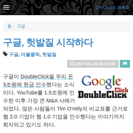
ZH-CN
EN
JA
KO
홈
구글
구글, 헛발질 시작하다
구글
,
더블클릭
,
헛발질
2007-04-16 06:23:06
구글이
DoubleClick을 우리 돈
3조원에 현금 인수
했다는 소식
이다. YouTube를 1.5조원에 인
수한 이후 가장 큰 M&A 사례가
되었다. 많은 사람들이 Tim O’relly의 비교표를 근거로
웹 2.0 기업이 웹 1.0 기업을 인수했다는 이야기까지
회자되고 있기도 하다.