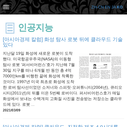
ZH-CN
EN
JA
KO
인공지능
[아시아경제 칼럼] 화성 탐사 로봇 뒤에 클라우드 기술
있다
지난달 19일 화성에 새로운 로봇이 도착
했다. 미국항공우주국(NASA)의 이동형
탐사 로봇 ‘퍼서비어런스’호가 지난해 7월
30일 지구를 떠나 6개월 반 동안 총 4억
7000만km를 비행한 끝에 화성에 착륙한
것이다. 1997년 미국 최초로 화성에 도착
한 로버 탐사선이었던 소저너와 스피릿·오퍼튜니티(2004년), 큐리오
시티(2011년)의 뒤를 이은 5번째 로버이다. 퍼서비어런스호가 매일
화성에서 보내는 수백개의 고화질 사진을 전송받는 저장소는 클라우
드에 있다. 로봇 ...
2021/03/09
[아시아경제 칼럼] 클라우드, 진정한 제조 4.0시대를