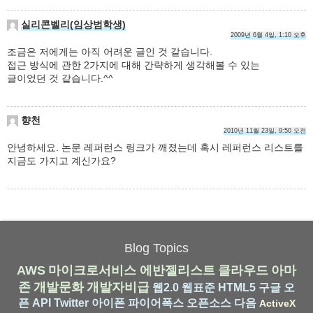
실리콘벨리(임상범학생)
2009년 6월 4일, 1:10 오후
조금은 저에게는 아직 어려운 글인 것 같습니다.
접근 방식에 관한 2가지에 대해 간략하게 생각해볼 수 있는
글이었던 것 같습니다.^^
향천
2010년 11월 23일, 9:50 오전
안녕하세요. 논문 레퍼런스 링크가 깨졌는데 혹시 레퍼런스 리스트를
지금도 가지고 계신가요?
Blog Topics
AWS
마이크로서비스
에반젤리스트
클라우드
아마
존
개발문화
개발자비급
웹2.0
웹표준
HTML5
구글
오
픈 API
Twitter
아이폰
파이어폭스
오픈소스
다음
ActiveX