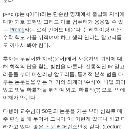
룬다.
p->q (p는 q이다)라는 단순한 명제에서 출발해 지식에
대한 기호 표현법 그리고 이를 컴퓨터가 응용할 수 있
는
Prolog
라는 로직 언어도 배운다. 논리학이랑 이산
수학 책도 가끔 뒤적여야 하고 생각 안나는 알고리듬
도 꺼내서 봐야 한다.
후자는 무질서한 지식(문서)에서 사용자의 쿼리에 대
해 최적의 답을 찾는 방법을 다룬다. 전통적인 IR 알고
리듬들 부터 머신러닝 알고리듬, 통계적 분석 법을 다
루는 논문들을 읽는 데 거의 외계어 ‘수식’이 나열 되어
있고 옛날 확률책을 뒤적여 봐도 ‘확률적(?)’으로 밖에
이해가 안된다.
다행히 교수님이 50편의 논문을 기본 부터 심화로 매
주 편성을 해 두어서 그나마 아! 이런게 있구나 하고 따
라가고 있다.
좋은 논문 레퍼런스
인것 같다. (Lecture