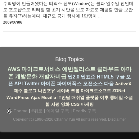
수백명이 만들어왔다는 티맥스 윈도(Window)는 불과 일주일 전인데
도 포토샵으로 리터칭 할 초기 시안을 보도 자료로 제공할 만큼 보안
을 유지(?)하는데다, 대규모 공개 행사에 1만명이 ...
2009/07/06
Blog Topics
AWS
마이크로서비스
에반젤리스트
클라우드
아마
존
개발문화
개발자비급
웹2.0
웹표준
HTML5
구글
오
픈 API
Twitter
아이폰
파이어폭스
오픈소스
다음
ActiveX
제주
블로그
나인포유
네이버
크롬
마이크로소프트
ZDNet
WordPress
Ajax
Mozilla
IT만담
매쉬업
플랫폼
야후
롱테일
소셜
웹
서평
영화
CSS
마케팅
Theme
|
#위로
|
이메일 구독
|
Feedly 구독
Copyright(c) 1996-2026
Channy Yun
All rights reserved.
Disclaimer