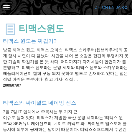
ZH-CN
EN
JA
KO
티맥스윈도
티맥스 윈도는 짜깁기?
방금 티맥스 윈도, 티맥스 오피스, 티맥스 스카우터(웹브라우저)의 공
개 행사 시연이 다 끝났다. 시간을 내어 본 소감은 한편의 투명하지 못
한 기술의 짜깁기를 본 듯 하다. 어디까지가 자기네들이 한건지가 불
분명하고, 티맥스 윈도라는 운영 체제와 티맥스 윈도와 스카우터라는
애플리케이션이 함께 구동 되지 못하고 별도로 존재하고 있다는 점은
정말 아쉬운 부분이다. 참고 기사: 직접 ...
2009/07/07
티맥스와 싸이월드 네이밍 센스
7월 7일 IT 업계에서 주목하는 두 가지 큰
이슈로 들떠 있다. 티맥스가 개발한 국산 운영 체제라는 '티맥스 윈
도'와 SK커뮤니케이션즈의 '네이트 커넥트'와 ''싸이월드 앱스토어'를
동시에 외부에 공개하는 날이기 때문이다. 티맥스소프트에서 수년간