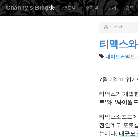
Channy's Blog
연도별
주제별
문서
강연
홈
개인
티맥스와
네이트커넥트
,
7월 7일 IT 
티맥스가 개발한
트’
와 ‘
‘싸이월드
티맥스소프트에서
전인데도
포토샵
는데다,
대규모 