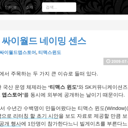
인터뷰
소개
 싸이월드 네이밍 센스
싸이월드앱스토어
,
티맥스윈도
2009-07-
업계에서 주목하는 두 가지 큰 이슈로 들떠 있다.
 국산 운영 체제라는
‘티맥스 윈도’
와 SK커뮤니케이션
 앱스토어’
를 동시에 외부에 공개하는 날이기 때문이다.
 수년간 수백명이 만들어왔다는 티맥스 윈도(Window)
으로 리터칭 할 초기 시안
을 보도 자료로 제공할 만큼 보
공개 행사
에 1만명이 참가한다느니 빌게이츠를 부른다느