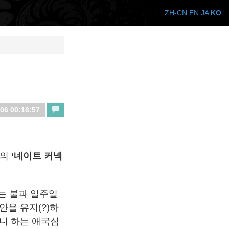
ZH-CN
EN
JA
KO
06 00:16:57
즈의
‘네이트 커넥
는 불과 일주일
안을 유지(?)하
니 하는 애국심