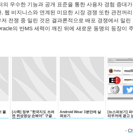
저의 우수한 기능과 공개 표준을 통한 사용자 경험 증대가
, 웹 비지니스와 연계된 미묘한 시장 경쟁 또한 관전꺼리
저 전쟁 중 밀린 것은 결과론적으로 배포 경쟁에서 밀린 
n,Oracle의 반MS 세력이 깨진 뒤에 새로운 동맹의 등장이
 플
[사족] 정부 "한국지도 쓰려
Android Wear 3분만에 살
[뉴스파보기] 
면 위성영상 손봐야" 구글
펴보기
라우저에 광고 
"NO"
-
C