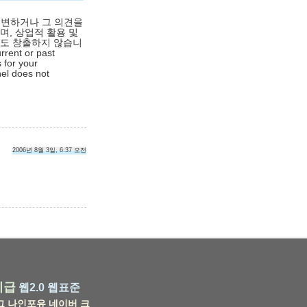
대변하거나 그 의견을
며, 상업적 활용 및
익도 창출하지 않습니
rrent or past
 for your
nel does not
2006년 8월 3일, 6:37 오전
비급
웹2.0
웹표준
그
나인포유
네이버
크