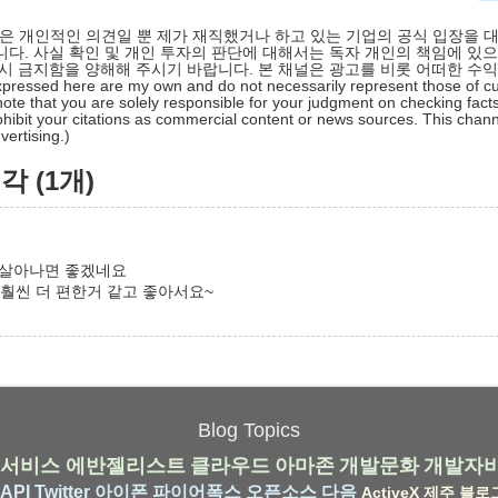
 글은 개인적인 의견일 뿐 제가 재직했거나 하고 있는 기업의 공식 입장을 
다. 사실 확인 및 개인 투자의 판단에 대해서는 독자 개인의 책임에 있으
시 금지함을 양해해 주시기 바랍니다. 본 채널은 광고를 비롯 어떠한 수
pressed here are my own and do not necessarily represent those of cu
ote that you are solely responsible for your judgment on checking facts
hibit your citations as commercial content or news sources. This chan
ertising.)
 (1개)
 되살아나면 좋겠네요
 이 훨씬 더 편한거 같고 좋아서요~
Blog Topics
서비스
에반젤리스트
클라우드
아마존
개발문화
개발자
API
Twitter
아이폰
파이어폭스
오픈소스
다음
ActiveX
제주
블로