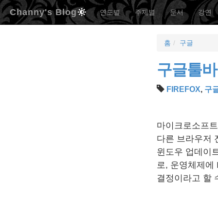
Channy's Blog
연도별
주제별
문서
강연
홈
구글
구글툴바,
FIREFOX
,
구
마이크로소프
다른 브라우저 
윈도우 업데이트 
로, 운영체제에 
결정이라고 할 