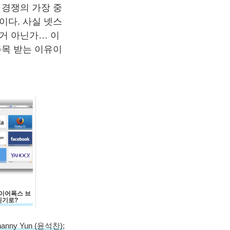
 경쟁의 가장 중
이다. 사실 넷스
거 아닌가… 이
 주목 받는 이유이
파이어폭스 브
싣기로?
hanny Yun (윤석찬)
;