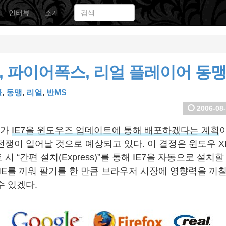
인터뷰
소개
 파이어폭스, 리얼 플레이어 동
글
,
동맹
,
리얼
,
반MS
2006-08-
트가
IE7을 윈도우즈 업데이트에 통해 배포하겠다는 계획
이
전쟁이 일어날 것으로 예상되고 있다. 이 결정은 윈도우 
시 “간편 설치(Express)”를 통해 IE7을 자동으로 설치
IE를 끼워 팔기를 한 만큼 브라우저 시장에 영향력을 끼칠
수 있겠다.