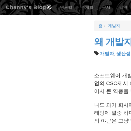
Channy's Blog
연도별
주제별
문서
강연
홈
개발자
왜 개발
개발자
,
생산성
소프트웨어 개발
업의 CSO께서
어서 큰 역풍을 
나도 과거 회사
래밍에 열중 하
의 야근은 그냥