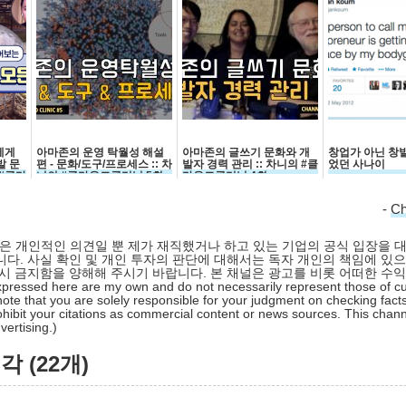
에게
아마존의 운영 탁월성 해설
아마존의 글쓰기 문화와 개
창업가 아닌 창
발 문
편 - 문화/도구/프로세스 :: 차
발자 경력 관리 :: 차니의 #클
었던 사나이
 #클라
니의 #클라우드클리닉 5회
라우드클리닉 4회
-
C
 글은 개인적인 의견일 뿐 제가 재직했거나 하고 있는 기업의 공식 입장을 
다. 사실 확인 및 개인 투자의 판단에 대해서는 독자 개인의 책임에 있으
시 금지함을 양해해 주시기 바랍니다. 본 채널은 광고를 비롯 어떠한 수
pressed here are my own and do not necessarily represent those of cu
ote that you are solely responsible for your judgment on checking facts
hibit your citations as commercial content or news sources. This chan
ertising.)
 (22개)