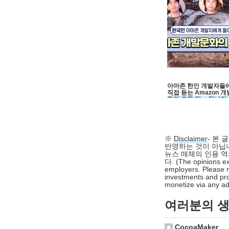
아마존 한인 개발자들
직접 듣는 Amazon 개
화의 모든 것 :: 차니의
우드클리닉 22회
※
Disclaimer
- 본
반영하는 것이 아닙니
뉴스 매체의 인용 역
다. (The opinions ex
employers. Please n
investments and pro
monetize via any adv
여러분의 생각
CocoaMaker