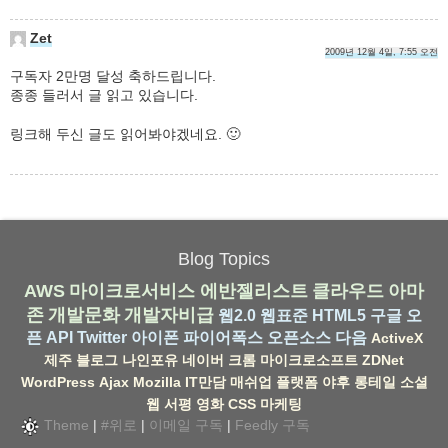
Zet
2009년 12월 4일, 7:55 오전
구독자 2만명 달성 축하드립니다.
종종 들러서 글 읽고 있습니다.
링크해 두신 글도 읽어봐야겠네요. 🙂
Blog Topics
AWS
마이크로서비스
에반젤리스트
클라우드
아마
존
개발문화
개발자비급
웹2.0
웹표준
HTML5
구글
오
픈 API
Twitter
아이폰
파이어폭스
오픈소스
다음
ActiveX
제주
블로그
나인포유
네이버
크롬
마이크로소프트
ZDNet
WordPress
Ajax
Mozilla
IT만담
매쉬업
플랫폼
야후
롱테일
소셜
웹
서평
영화
CSS
마케팅
Theme
|
#위로
|
이메일 구독
|
Feedly 구독