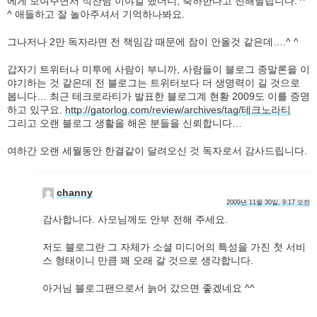
에게 보여주면서 석찬님 이야길 했더니, 축하한다고 전해달랍니다. ^
^ 애들하고 잘 놀아주셔서 기억하나봐요.
그나저나 2만 독자라면 전 책임감 때문에 잠이 안올것 같은데….^ ^
갑자기 트위터나 미투에 사람이 부니까, 사람들이 블로그 종말론을 이
야기하는 것 같은데 전 블로그는 트위터보다 더 생명력이 길 것으로
봅니다… 최근 테크로라티가 발표한 블로그계 현황 2009도 이를 증명
하고 있구요.
http://gatorlog.com/review/archives/tag/테크노라티
그리고 오랜 블로그 생활을 해온 분들을 신뢰합니다…
여하간 오랜 세월동안 한결같이 달려오신 것 독자로서 감사드립니다.
channy
2009년 11월 30일, 9:17 오전
감사합니다. 사모님께도 안부 전해 주세요.
저도 블로그란 그 자체가 소셜 미디어의 특성을 가진 첫 서비
스 형태이니 만큼 꽤 오래 갈 것으로 생각합니다.
아거님 블로그팬으로서 늙어 갔으면 좋겠네요 ^^