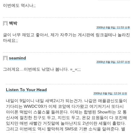
이번에도 역시나;;
백박
2009년 6월 8일, 11:53 오후
글이 너무 재밌고 좋아서, 제가 자주가는 게시판에 링크걸테나 놀라진
마세요;;
seamind
2009년 6월 9일, 12:07 오전
그러게요…이번에도 낚였나 봅니다. =_=;;;
Listen To Your Head
2009년 6월 9일, 12:24 오전
내일이 9일이니 내일 새벽2시가 되는건가. 나같은 애플광신도들이
기다리는 WWDC’09가 이제 코앞에 다가왔고 여기저기서 또다시
아이폰 떡밥이 스물스물 들려온다. 이제는 합병된 Show하는 모 통
신사에 절친한 친구도 두고, 지인도 두고, 온갖 요원들이 다 포진해
있지만 매번 새빨간 거짓말에 놀아난지도 2년이란 세월이 흘렀다.
그리고 이번에도 역시 짤막하게 SMS로 기쁜 소식을 알려준다. 별