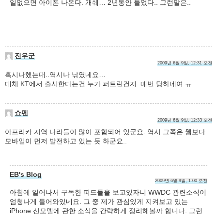
일없으면 아이폰 나온다. 개쉐… 2년동안 들었다.. 그런말은..
진우군
2009년 6월 9일, 12:31 오전
혹시나했는대..역시나 낚였네요…
대체 KT에서 출시한다는건 누가 퍼트린건지..매번 당하네여.ㅠ
쇼펜
2009년 6월 9일, 12:33 오전
아프리카 지역 나라들이 많이 포함되어 있군요. 역시 그쪽은 웹보다
모바일이 먼저 발전하고 있는 듯 하군요..
EB's Blog
2009년 6월 9일, 1:00 오전
아침에 일어나서 구독한 피드들을 보고있자니 WWDC 관련소식이
엄청나게 들어와있네요. 그 중 제가 관심있게 지켜보고 있는
iPhone 신모델에 관한 소식을 간략하게 정리해볼까 합니다. 그런