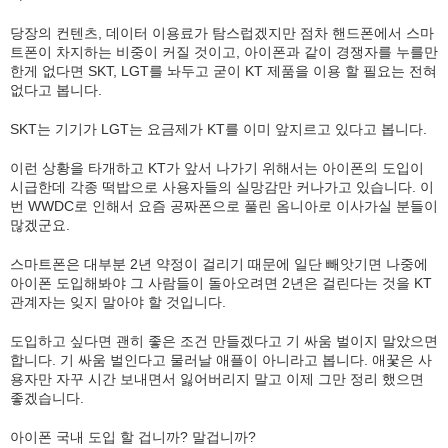
당장의 컨텐츠, 데이터 이용료가 탐스럽겠지만 점차 핸드폰에서 스마
트폰이 차지하는 비중이 커질 것이고, 아이폰과 같이 경쟁자를 누를만
한게 없다면 SKT, LGT를 놔두고 굳이 KT 제품을 이용 할 필요는 전혀
없다고 봅니다.
SKT는 기기가 LGT는 요금제가 KT를 이미 앞지르고 있다고 봅니다.
이런 상황을 타개하고 KT가 앞서 나가기 위해서는 아이폰의 도입이
시급한데 각종 떡밥으로 사용자들의 실망감만 커나가고 있습니다. 이
번 WWDC로 인해서 요즘 공짜폰으로 풀린 옴니아로 이사가실 분들이
많겠군요.
스마트폰은 대부분 2년 약정이 걸리기 때문에 일단 빼앗기면 나중에
아이폰 도입해봐야 그 사람들이 돌아오려면 2년은 걸린다는 것을 KT
관계자는 잊지 말아야 할 것입니다.
도입하고 싶다면 괜히 좋은 조건 만들겠다고 기 싸움 벌이지 말았으면
합니다. 기 싸움 벌인다고 물러날 애플이 아니라고 봅니다. 애꿏은 사
용자만 자꾸 시간 보내면서 잃어버리지 말고 이제 그만 정리 했으면
좋겠습니다.
아이폰 국내 도입 할 겁니까? 말겁니까?