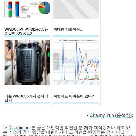
WWDC, 굿바이 Objective-
위대한 기술이란...
C 굿럭 iOS X 1.0
애플 WWDC, 5가지 곁다리
북한에도 아이폰이 있다?
잡기
-
Channy Yun (윤석찬)
;
※
Disclaimer
- 본 글은 개인적인 의견일 뿐 제가 재직했거나 하고 있
는 기업의 공식 입장을 대변하거나 그 의견을 반영하는 것이 아닙니