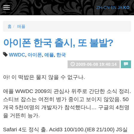
ZH-CN
EN
JA
KO
홈
애플
아이폰 한국 출시, 또 불발?
WWDC
,
아이폰
,
애플
,
한국
2009-06-08 19:40:14
아! 이 떡밥은 물지 않을 수 없구나.
애플 WWDC 2009의 관심사 위주로 간단한 소식 정리.
스티브 잡스는 여전히 병가 중이고 보이지 않았음. 50
개국 5천여명의 개발자가 참석했다니… 구글의 4천명
을 거뜬히 능가.
Safari 4도 정식 출. Acid3 100/100.(IE8 21/100) JS실