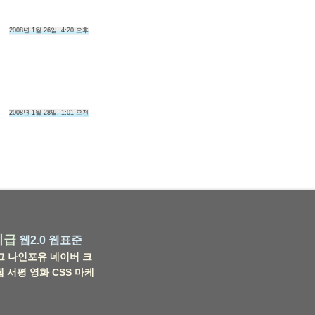
2008년 1월 26일, 4:20 오후
2008년 1월 28일, 1:01 오전
비급
웹2.0
웹표준
그
나인포유
네이버
크
웹
서평
영화
CSS
마케