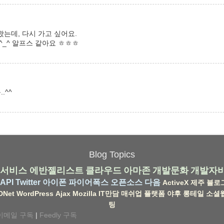
왔는데, 다시 가고 싶어요.
^_^ 알프스 같아요 ㅎㅎㅎ
.^^
Blog Topics
서비스
에반젤리스트
클라우드
아마존
개발문화
개발자
API
Twitter
아이폰
파이어폭스
오픈소스
다음
ActiveX
제주
블로
DNet
WordPress
Ajax
Mozilla
IT만담
매쉬업
플랫폼
야후
롱테일
소셜
팅
이메일 구독
|
Feedly 구독