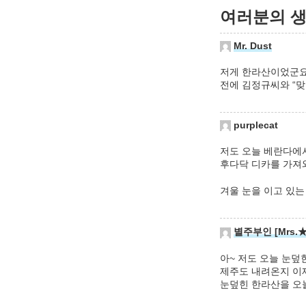
여러분의 생각
Mr. Dust
저게 한라산이었군요
전에 김정규씨와 “맞다
purplecat
저도 오늘 베란다에
후다닥 디카를 가져
겨울 눈을 이고 있는
별주부인 [Mrs.★
아~ 저도 오늘 눈덮
제주도 내려온지 이
눈덮힌 한라산을 오