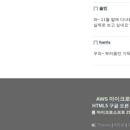
솔빈
와~ 11월 말에 다녀
실제로 보고 싶네요 
harris
우와~ 부러움만 가득.
AWS
마이크로
HTML5
구글
오픈 
롬
마이크로소프트
Z
Theme
|
#위로
|