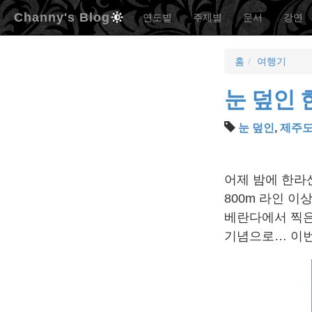
Channy's Blog
연도별
주제별
문서
강연
홈
여행기
눈 덮인
눈 덮인
,
제주
어제 밤에 한라산
800m 라인 이
베란다에서 찍은 
기념으로… 이번