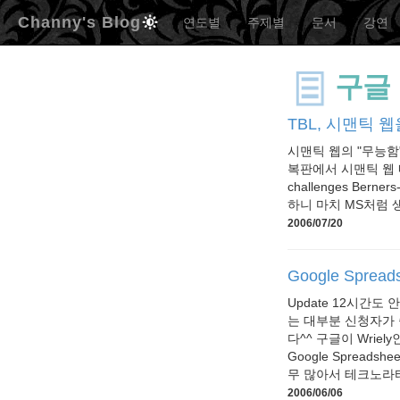
Channy's Blog
연도별
주제별
문서
강연
구글
TBL, 시맨틱 
시맨틱 웹의 "무능함"을 
복판에서 시맨틱 웹 내
challenges Ber
하니 마치 MS처럼 생
2006/07/20
Google Spre
Update 12시간도
는 대부분 신청자가 
다^^ 구글이 Wrie
Google Spread
무 많아서 테크노라티 
2006/06/06