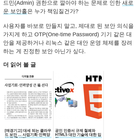
드민(Admin) 권한으로 깔아야 하는 문제로 인한
새로
운 보안홀
은 누가 책임질건가?
사용자를 바보로 만들지 말고, 제대로 된 보안 의식을
가지게 하고 OTP(One-time Password) 기기 같은 대
안을 제공하거나 리눅스 같은 대안 운영 체제를 장려
하는 게 진정한 보안 아닌가 싶다.
더 읽어 볼 글
[매경기고] 대세 되는 클라우
공인 인증서 규제 철폐와
드 보안 … 사업기회·인력양
HTML5 대안 기술에 대한 입
성 큰 場 선다
장