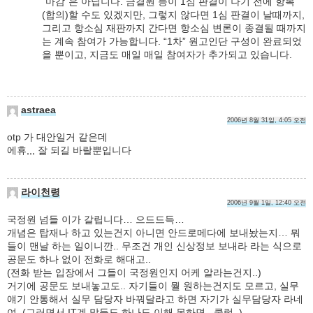
“마감”은 아닙니다. 금결원 등이 1심 판결이 나기 전에 항복
(합의)할 수도 있겠지만, 그렇지 않다면 1심 판결이 날때까지,
그리고 항소심 재판까지 간다면 항소심 변론이 종결될 때까지
는 계속 참여가 가능합니다. “1차” 원고인단 구성이 완료되었
을 뿐이고, 지금도 매일 매일 참여자가 추가되고 있습니다.
astraea
2006년 8월 31일, 4:05 오전
otp 가 대안일거 같은데
에휴,,, 잘 되길 바랄뿐입니다
라이천령
2006년 9월 1일, 12:40 오전
국정원 넘들 이가 갈립니다… 으드드득…
개념은 탑재나 하고 있는건지 아니면 안드로메다에 보내놨는지… 뭐
들이 맨날 하는 일이니깐.. 무조건 개인 신상정보 보내라 라는 식으로
공문도 하나 없이 전화로 해대고..
(전화 받는 입장에서 그들이 국정원인지 어케 알라는건지..)
거기에 공문도 보내놓고도.. 자기들이 뭘 원하는건지도 모르고, 실무
얘기 안통해서 실무 담당자 바꿔달라고 하면 자기가 실무담당자 라네
여..(그러면서 IT계 말들도 하나도 이해 못하면.. 쿨럭..)