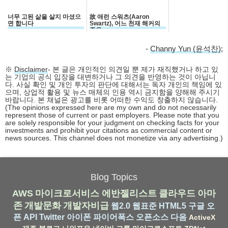
너무 고된 삶을 살지 마셨으
故 애런 스워츠(Aaron
면 합니다
Swartz), 어느 천재 해커의
죽음
-
Channy Yun (윤석찬)
;
※
Disclaimer
- 본 글은 개인적인 의견일 뿐 제가 재직했거나 하고 있
는 기업의 공식 입장을 대변하거나 그 의견을 반영하는 것이 아닙니
다. 사실 확인 및 개인 투자의 판단에 대해서는 독자 개인의 책임에 있
으며, 상업적 활용 및 뉴스 매체의 인용 역시 금지함을 양해해 주시기
바랍니다. 본 채널은 광고를 비롯 어떠한 수익도 창출하지 않습니다.
(The opinions expressed here are my own and do not necessarily
represent those of current or past employers. Please note that you
are solely responsible for your judgment on checking facts for your
investments and prohibit your citations as commercial content or
news sources. This channel does not monetize via any advertising.)
Blog Topics
AWS
마이크로서비스
에반젤리스트
클라우드
아마
존
개발문화
개발자비급
웹2.0
웹표준
HTML5
구글
오
픈 API
Twitter
아이폰
파이어폭스
오픈소스
다음
ActiveX