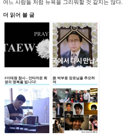
여느 사람들 처럼 뉴욕을 그리워할 것 같지는 않다.
더 읽어 볼 글
#이태원 참사 - 안타까운 희
故 박부웅 장로님을 추모하
생의 명복을 빕니다!
며