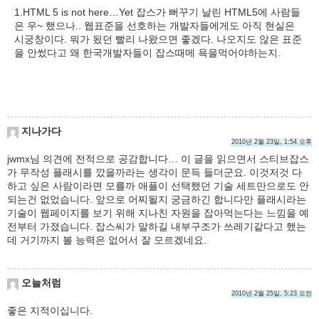
1.HTML 5 is not here…Yet 잡스가 뻐꾸기 날린 HTML5에 사람들
은 우~ 했으나.. 웹표준을 선호하는 개발자들에게도 아직 현실은
시궁창이다. 뭐가 됬던 빨리 나왔으면 좋겠다. 나오지도 않은 표준
을 안썼다고 왜 한국개발자들이 잡스때메 욕을먹어야하는지.
지나가다
2010년 2월 23일, 1:54 오후
jwmx님 의견에 전적으로 공감합니다… 이 글을 읽으면서 스티브잡스
가 무작성 플래시를 깠을까라는 생각이 문득 들더군요. 이것저것 다
하고 싶은 사람이라면 모를까 애플이 선택했던 기술 세트만으로도 안
되는건 없었습니다. 앞으로 어찌될지 궁금하긴 합니다만 플래시라는
기술이 웹페이지를 보기 위해 지나친 자원을 잡아먹는다는 느낌을 예
전부터 가졌습니다. 잡스씨가 말하길 내부구조가 쓰레기같다고 했는
데 거기까지 볼 능력은 없어서 잘 모르겠네요.
오늘처럼
2010년 2월 25일, 5:23 오전
좋은 지적이십니다.