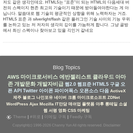
저도 같은 생각인데요. HTML5는 “표준”이 되는 HTML의 다음세대 버
전의 스펙이지 현존 최고의 기술이기 때문에 받아들여야한다는 게 아
닙니다. 말씀대로 웹 기술의 평균적인 상향을 위해 노력하자는 거죠.
HTML5 표준 과 silverlight/flash 같은 플러그인 기술 사이의 기능 우위
를 논하고 있는 저 저자의 생각의 깊이를 가늠하게 합니다. 그냥 골방
에서 최신 스펙이나 찾아보고 있을 긱인거 같네요
Blog Topics
AWS
마이크로서비스
에반젤리스트
클라우드
아마
존
개발문화
개발자비급
웹2.0
웹표준
HTML5
구글
오
픈 API
Twitter
아이폰
파이어폭스
오픈소스
다음
ActiveX
제주
블로그
나인포유
네이버
크롬
마이크로소프트
ZDNet
WordPress
Ajax
Mozilla
IT만담
매쉬업
플랫폼
야후
롱테일
소셜
웹
서평
영화
CSS
마케팅
Theme
|
#위로
|
이메일 구독
|
Feedly 구독
Copyright(c) 1996-2026
Channy Yun
All rights reserved.
Disclaimer