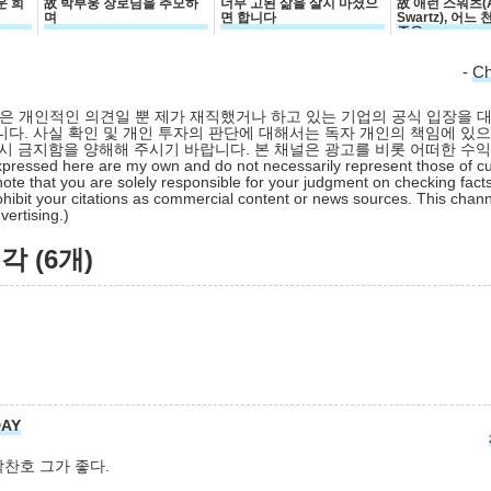
운 희
故 박부웅 장로님을 추모하
너무 고된 삶을 살지 마셨으
故 애런 스워츠(A
며
면 합니다
Swartz), 어느
죽음
-
C
 글은 개인적인 의견일 뿐 제가 재직했거나 하고 있는 기업의 공식 입장을 
다. 사실 확인 및 개인 투자의 판단에 대해서는 독자 개인의 책임에 있으
시 금지함을 양해해 주시기 바랍니다. 본 채널은 광고를 비롯 어떠한 수
pressed here are my own and do not necessarily represent those of cu
ote that you are solely responsible for your judgment on checking facts
hibit your citations as commercial content or news sources. This chan
ertising.)
 (6개)
DAY
찬호 그가 좋다.