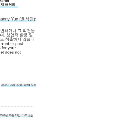
aron
 천재 해커의
hanny Yun (윤석찬)
;
대변하거나 그 의견을
며, 상업적 활용 및
익도 창출하지 않습니
rrent or past
 for your
nel does not
2009년 10월 22일, 10:01 오후
2009년 10월 23일, 1:06 오전