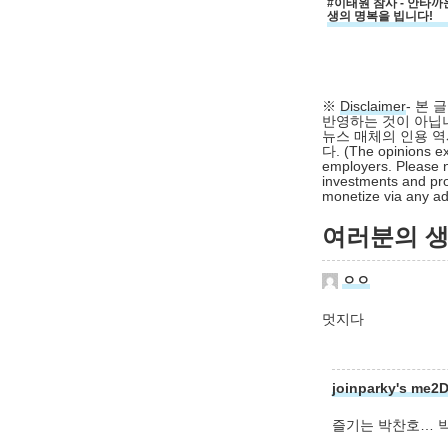
#이태원 참사 - 안타까
생의 명복을 빕니다!
※
Disclaimer
- 본
반영하는 것이 아닙니
뉴스 매체의 인용 역
다. (The opinions ex
employers. Please n
investments and pro
monetize via any adv
여러분의 생각
ㅇㅇ
멋지다
joinparky's me2
즐기는 박찬호… 박