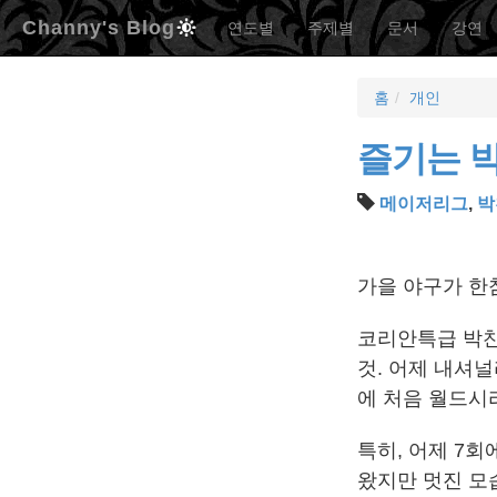
Channy's Blog
연도별
주제별
문서
강연
홈
개인
즐기는 박
메이저리그
,
박
가을 야구가 한
코리안특급 박찬
것. 어제 내셔널
에 처음 월드시
특히, 어제 7회
왔지만 멋진 모