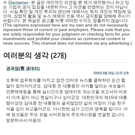
※
Disclaimer
- 본 글은 개인적인 의견일 뿐 제가 재직했거나 하고 있
는 기업의 공식 입장을 대변하거나 그 의견을 반영하는 것이 아닙니
다. 사실 확인 및 개인 투자의 판단에 대해서는 독자 개인의 책임에 있
으며, 상업적 활용 및 뉴스 매체의 인용 역시 금지함을 양해해 주시기
바랍니다. 본 채널은 광고를 비롯 어떠한 수익도 창출하지 않습니다.
(The opinions expressed here are my own and do not necessarily
represent those of current or past employers. Please note that you
are solely responsible for your judgment on checking facts for your
investments and prohibit your citations as commercial content or
news sources. This channel does not monetize via any advertising.)
여러분의 생각 (2개)
권과장(舊 권대리)
2009년 8월 18일, 12:47 오후
오후에 업무회의를 마치고 잠깐 인터넷 뉴스를 클릭하던 순간 할
말이 없어지더군요. 김대중 전 대통령의 서거를 알리는 속보들이
언론매체등을 통해 실시간으로 업데이트 되는것을 보고서야 비로
서 이게 꿈이 아닌 현실이구나 싶더군요. 대한민국의 제15대 대통
령이셨던 김대중 전 대통령의 굴곡많았던 삶의 여정이 가슴 한구
석을 깊이 파고들더군요. 다시한번 삼가 고인의 명복을 빕니다. 아
래 링크들은 주요 포털 사이트등의 추모게시판을 연결한 겁니다.
방문하셔서 마음의..