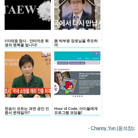
#이태원 참사 - 안타까운 희
故 박부웅 장로님을 추모하
생의 명복을 빕니다!
며
천송이 코트는 과연 공인 인
Hour of Code, 아이들에게
증서 문제일까?
프로그램 코딩을!
-
Channy Yun (윤석찬)
;