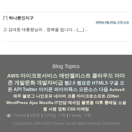
하나뿐인지구
2009년 8월 20일, 3:32 오전
고 김대중 대통령님의…명복을 빕니다…(__)…
Blog Topics
AWS
마이크로서비스
에반젤리스트
클라우드
아마
존
개발문화
개발자비급
웹2.0
웹표준
HTML5
구글
오
픈 API
Twitter
아이폰
파이어폭스
오픈소스
다음
ActiveX
제주
블로그
나인포유
네이버
크롬
마이크로소프트
ZDNet
WordPress
Ajax
Mozilla
IT만담
매쉬업
플랫폼
야후
롱테일
소셜
웹
서평
영화
CSS
마케팅
Theme
|
#위로
|
이메일 구독
|
Feedly 구독
Copyright(c) 1996-2026
Channy Yun
All rights reserved.
Disclaimer