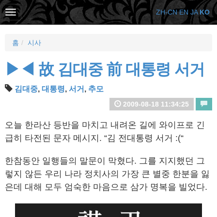
ZH-CN
EN
JA
KO
홈
시사
▶◀ 故 김대중 前 대통령 서거
김대중
,
대통령
,
서거
,
추모
2009-08-18 11:34:25
오늘 한라산 등반을 마치고 내려온 길에 와이프로 긴
급히 타전된 문자 메시지. “김 전대통령 서거 :(“
한참동안 일행들의 말문이 막혔다. 그를 지지했던 그
렇지 않든 우리 나라 정치사의 가장 큰 별중 한분을 잃
은데 대해 모두 엄숙한 마음으로 삼가 명복을 빌었다.