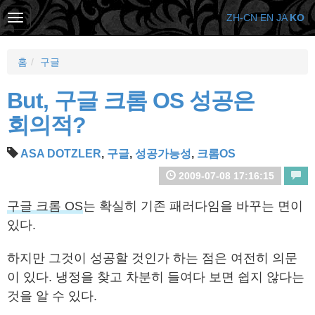
ZH-CN
EN
JA
KO
홈
구글
But, 구글 크롬 OS 성공은
회의적?
ASA DOTZLER
,
구글
,
성공가능성
,
크롬OS
2009-07-08 17:16:15
구글 크롬 OS
는 확실히 기존 패러다임을 바꾸는 면이
있다.
하지만 그것이 성공할 것인가 하는 점은 여전히 의문
이 있다. 냉정을 찾고 차분히 들여다 보면 쉽지 않다는
것을 알 수 있다.