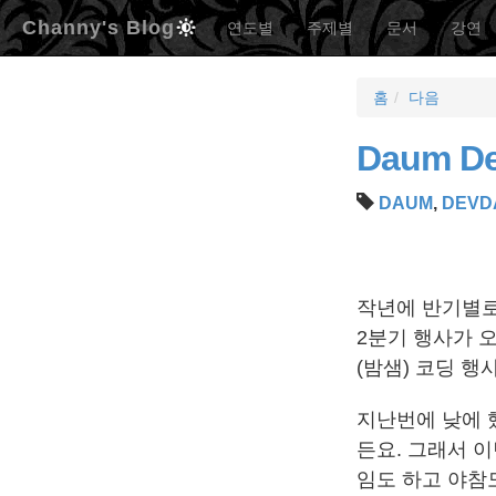
Channy's Blog
연도별
주제별
문서
강연
홈
다음
Daum D
DAUM
,
DEVD
작년에 반기별로 
2분기 행사가 오
(밤샘) 코딩 행
지난번에 낮에 
든요. 그래서 
임도 하고 야참