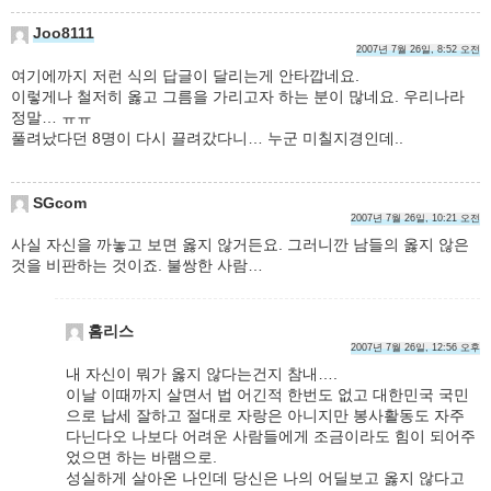
Joo8111
2007년 7월 26일, 8:52 오전
여기에까지 저런 식의 답글이 달리는게 안타깝네요.
이렇게나 철저히 옳고 그름을 가리고자 하는 분이 많네요. 우리나라
정말… ㅠㅠ
풀려났다던 8명이 다시 끌려갔다니… 누군 미칠지경인데..
SGcom
2007년 7월 26일, 10:21 오전
사실 자신을 까놓고 보면 옳지 않거든요. 그러니깐 남들의 옳지 않은
것을 비판하는 것이죠. 불쌍한 사람…
홈리스
2007년 7월 26일, 12:56 오후
내 자신이 뭐가 옳지 않다는건지 참내….
이날 이때까지 살면서 법 어긴적 한번도 없고 대한민국 국민
으로 납세 잘하고 절대로 자랑은 아니지만 봉사활동도 자주
다닌다오 나보다 어려운 사람들에게 조금이라도 힘이 되어주
었으면 하는 바램으로.
성실하게 살아온 나인데 당신은 나의 어딜보고 옳지 않다고