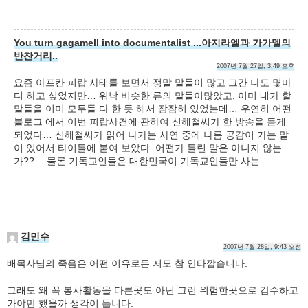
You turn gagamell into documentalist ...아지라엘과 가가멜의
반찬거리..
2007년 7월 27일, 3:49 오후
요즘 아프칸 피랍 사태를 보면서 정말 말들이 많고 그간 나도 몇마
디 하고 싶었지만… 워낙 비슷한 류의 말들이많았고, 이미 내가 할
말들을 이미 모두들 다 한 듯 해서 잠잠히 있었는데… 우연히 어떤
블로그 에서 이번 피랍사건에 관하여 신해철씨가 한 방송을 듣게
되었다… 신해철씨가 읽어 나가는 사연 중에 나름 공감이 가는 말
이 있어서 타이틀에 붙여 보았다. 어떤가 틀린 말은 아니지 않는
가??… 물론 기독교인들은 대한민국이 기독교인들만 사는..
김민수
2007년 7월 28일, 9:43 오전
배목사님의 죽음은 어떤 이유로든 저도 참 안타깝습니다.
그래도 왜 꼭 봉사활동을 다른곳도 아닌 그런 위험한곳으로 감수하고
가야만 했을까 생각이 듭니다.