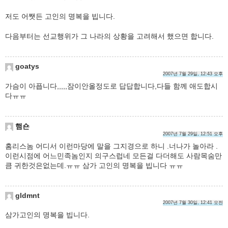
저도 어쨋든 고인의 명복을 빕니다.
다음부터는 선교행위가 그 나라의 상황을 고려해서 했으면 합니다.
goatys
2007년 7월 29일, 12:43 오후
가슴이 아픕니다,,,,,잠이안올정도로 답답합니다,다들 함께 애도합시
다ㅠㅠ
햄숀
2007년 7월 29일, 12:51 오후
홈리스놈 어디서 이런마당에 말을 그지경으로 하니 .너나가 놀아라 .
이런시점에 어느민족놈인지 의구스럽네 모든걸 다더해도 사람목숨만
큼 귀한것은없는데.ㅠㅠ 삼가 고인의 명복을 빕니다 ㅠㅠ
gldmnt
2007년 7월 30일, 12:41 오전
삼가고인의 명복을 빕니다.