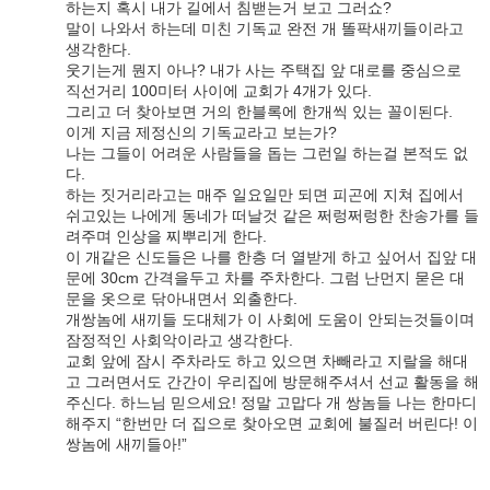
하는지 혹시 내가 길에서 침밷는거 보고 그러쇼?
말이 나와서 하는데 미친 기독교 완전 개 똘팍새끼들이라고
생각한다.
웃기는게 뭔지 아나? 내가 사는 주택집 앞 대로를 중심으로
직선거리 100미터 사이에 교회가 4개가 있다.
그리고 더 찾아보면 거의 한블록에 한개씩 있는 꼴이된다.
이게 지금 제정신의 기독교라고 보는가?
나는 그들이 어려운 사람들을 돕는 그런일 하는걸 본적도 없
다.
하는 짓거리라고는 매주 일요일만 되면 피곤에 지쳐 집에서
쉬고있는 나에게 동네가 떠날것 같은 쩌렁쩌렁한 찬송가를 들
려주며 인상을 찌뿌리게 한다.
이 개같은 신도들은 나를 한층 더 열받게 하고 싶어서 집앞 대
문에 30cm 간격을두고 차를 주차한다. 그럼 난먼지 묻은 대
문을 옷으로 닦아내면서 외출한다.
개쌍놈에 새끼들 도대체가 이 사회에 도움이 안되는것들이며
잠정적인 사회악이라고 생각한다.
교회 앞에 잠시 주차라도 하고 있으면 차빼라고 지랄을 해대
고 그러면서도 간간이 우리집에 방문해주셔서 선교 활동을 해
주신다. 하느님 믿으세요! 정말 고맙다 개 쌍놈들 나는 한마디
해주지 “한번만 더 집으로 찾아오면 교회에 불질러 버린다! 이
쌍놈에 새끼들아!”