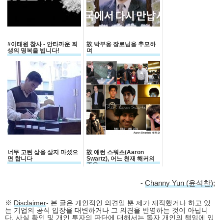
#이태원 참사 - 안타까운 희
故 박부웅 장로님을 추모하
생의 명복을 빕니다!
며
너무 고된 삶을 살지 마셨으
故 애런 스워츠(Aaron
면 합니다
Swartz), 어느 천재 해커의
죽음
-
Channy Yun (윤석찬)
;
※
Disclaimer
- 본 글은 개인적인 의견일 뿐 제가 재직했거나 하고 있
는 기업의 공식 입장을 대변하거나 그 의견을 반영하는 것이 아닙니
다. 사실 확인 및 개인 투자의 판단에 대해서는 독자 개인의 책임에 있