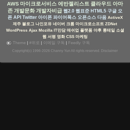
AWS
마이크로서비스
에반젤리스트
클라우드
아마
존
개발문화
개발자비급
웹2.0
웹표준
HTML5
구글
오
픈 API
Twitter
아이폰
파이어폭스
오픈소스
다음
ActiveX
제주
블로그
나인포유
네이버
크롬
마이크로소프트
ZDNet
WordPress
Ajax
Mozilla
IT만담
매쉬업
플랫폼
야후
롱테일
소셜
웹
서평
영화
CSS
마케팅
Theme
|
#위로
|
이메일 구독
|
Feedly 구독
Copyright(c) 1996-2026
Channy Yun
All rights reserved.
Disclaimer