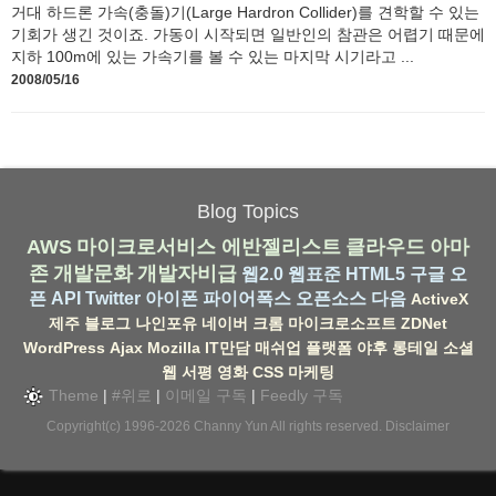
거대 하드론 가속(충돌)기(Large Hardron Collider)를 견학할 수 있는
기회가 생긴 것이죠. 가동이 시작되면 일반인의 참관은 어렵기 때문에
지하 100m에 있는 가속기를 볼 수 있는 마지막 시기라고 ...
2008/05/16
Blog Topics
AWS
마이크로서비스
에반젤리스트
클라우드
아마
존
개발문화
개발자비급
웹2.0
웹표준
HTML5
구글
오
픈 API
Twitter
아이폰
파이어폭스
오픈소스
다음
ActiveX
제주
블로그
나인포유
네이버
크롬
마이크로소프트
ZDNet
WordPress
Ajax
Mozilla
IT만담
매쉬업
플랫폼
야후
롱테일
소셜
웹
서평
영화
CSS
마케팅
Theme
|
#위로
|
이메일 구독
|
Feedly 구독
Copyright(c) 1996-2026
Channy Yun
All rights reserved.
Disclaimer