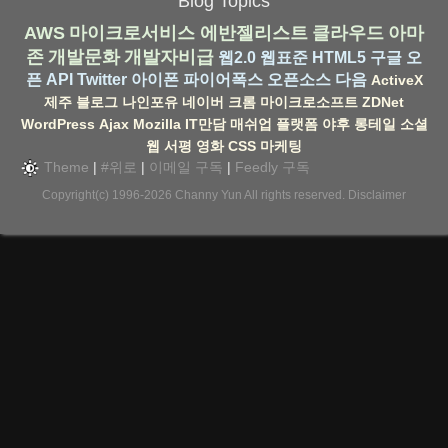
Blog Topics
AWS
마이크로서비스
에반젤리스트
클라우드
아마
존
개발문화
개발자비급
웹2.0
웹표준
HTML5
구글
오
픈 API
Twitter
아이폰
파이어폭스
오픈소스
다음
ActiveX
제주
블로그
나인포유
네이버
크롬
마이크로소프트
ZDNet
WordPress
Ajax
Mozilla
IT만담
매쉬업
플랫폼
야후
롱테일
소셜
웹
서평
영화
CSS
마케팅
Theme
|
#위로
|
이메일 구독
|
Feedly 구독
Copyright(c) 1996-2026
Channy Yun
All rights reserved.
Disclaimer