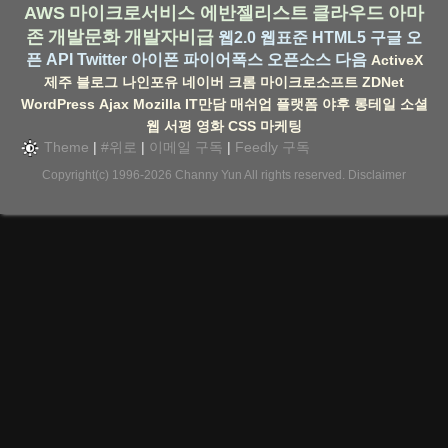
AWS
마이크로서비스
에반젤리스트
클라우드
아마
존
개발문화
개발자비급
웹2.0
웹표준
HTML5
구글
오
픈 API
Twitter
아이폰
파이어폭스
오픈소스
다음
ActiveX
제주
블로그
나인포유
네이버
크롬
마이크로소프트
ZDNet
WordPress
Ajax
Mozilla
IT만담
매쉬업
플랫폼
야후
롱테일
소셜
웹
서평
영화
CSS
마케팅
Theme
|
#위로
|
이메일 구독
|
Feedly 구독
Copyright(c) 1996-2026
Channy Yun
All rights reserved.
Disclaimer