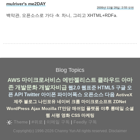
mulriver's me2DAY
2009년 11월 28일, 2:55 오전
백악관, 오픈소스로 가다 -fr. 차니, 그리고 XHTML+RDFa.
Blog Topics
AWS
마이크로서비스
에반젤리스트
클라우드
아마
존
개발문화
개발자비급
웹2.0
웹표준
HTML5
구글
오
픈 API
Twitter
아이폰
파이어폭스
오픈소스
다음
ActiveX
제주
블로그
나인포유
네이버
크롬
마이크로소프트
ZDNet
WordPress
Ajax
Mozilla
IT만담
매쉬업
플랫폼
야후
롱테일
소셜
웹
서평
영화
CSS
마케팅
Theme
|
#위로
|
이메일 구독
|
Feedly 구독
Copyright(c) 1996-2026
Channy Yun
All rights reserved.
Disclaimer