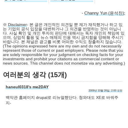
-
Channy Yun (윤석찬)
;
※
Disclaimer
- 본 글은 개인적인 의견일 뿐 제가 재직했거나 하고 있
는 기업의 공식 입장을 대변하거나 그 의견을 반영하는 것이 아닙니
다. 사실 확인 및 개인 투자의 판단에 대해서는 독자 개인의 책임에 있
으며, 상업적 활용 및 뉴스 매체의 인용 역시 금지함을 양해해 주시기
바랍니다. 본 채널은 광고를 비롯 어떠한 수익도 창출하지 않습니다.
(The opinions expressed here are my own and do not necessarily
represent those of current or past employers. Please note that you
are solely responsible for your judgment on checking facts for your
investments and prohibit your citations as commercial content or
news sources. This channel does not monetize via any advertising.)
여러분의 생각 (15개)
haneul0318's me2DAY
2009년 10월 26일, 2:00 오전
백악관 홈페이지 drupal로 리뉴얼했단다. 청와대도 XE로 바꿔주
지-