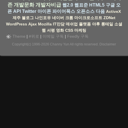
존
개발문화
개발자비급
웹2.0
웹표준
HTML5
구글
오
픈 API
Twitter
아이폰
파이어폭스
오픈소스
다음
ActiveX
제주
블로그
나인포유
네이버
크롬
마이크로소프트
ZDNet
WordPress
Ajax
Mozilla
IT만담
매쉬업
플랫폼
야후
롱테일
소셜
웹
서평
영화
CSS
마케팅
Theme
|
#위로
|
이메일 구독
|
Feedly 구독
Copyright(c) 1996-2026
Channy Yun
All rights reserved.
Disclaimer