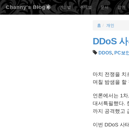
Channy's Blog
연도별
주제별
문서
강연
홈
개인
DDoS 
DDOS
,
PC보
마치 전쟁을 치르
며칠 밤샘을 할
언론에서는 1차,
대서특필했다. 
까지 공격했고 
이번 DDoS 사