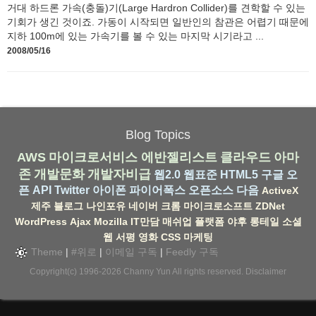
거대 하드론 가속(충돌)기(Large Hardron Collider)를 견학할 수 있는
기회가 생긴 것이죠. 가동이 시작되면 일반인의 참관은 어렵기 때문에
지하 100m에 있는 가속기를 볼 수 있는 마지막 시기라고 ...
2008/05/16
Blog Topics
AWS
마이크로서비스
에반젤리스트
클라우드
아마
존
개발문화
개발자비급
웹2.0
웹표준
HTML5
구글
오
픈 API
Twitter
아이폰
파이어폭스
오픈소스
다음
ActiveX
제주
블로그
나인포유
네이버
크롬
마이크로소프트
ZDNet
WordPress
Ajax
Mozilla
IT만담
매쉬업
플랫폼
야후
롱테일
소셜
웹
서평
영화
CSS
마케팅
Theme
|
#위로
|
이메일 구독
|
Feedly 구독
Copyright(c) 1996-2026
Channy Yun
All rights reserved.
Disclaimer