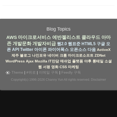
Blog Topics
AWS
마이크로서비스
에반젤리스트
클라우드
아마
존
개발문화
개발자비급
웹2.0
웹표준
HTML5
구글
오
픈 API
Twitter
아이폰
파이어폭스
오픈소스
다음
ActiveX
제주
블로그
나인포유
네이버
크롬
마이크로소프트
ZDNet
WordPress
Ajax
Mozilla
IT만담
매쉬업
플랫폼
야후
롱테일
소셜
웹
서평
영화
CSS
마케팅
Theme
|
#위로
|
이메일 구독
|
Feedly 구독
Copyright(c) 1996-2026
Channy Yun
All rights reserved.
Disclaimer