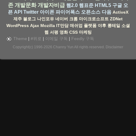
존
개발문화
개발자비급
웹2.0
웹표준
HTML5
구글
오
픈 API
Twitter
아이폰
파이어폭스
오픈소스
다음
ActiveX
제주
블로그
나인포유
네이버
크롬
마이크로소프트
ZDNet
WordPress
Ajax
Mozilla
IT만담
매쉬업
플랫폼
야후
롱테일
소셜
웹
서평
영화
CSS
마케팅
Theme
|
#위로
|
이메일 구독
|
Feedly 구독
Copyright(c) 1996-2026
Channy Yun
All rights reserved.
Disclaimer