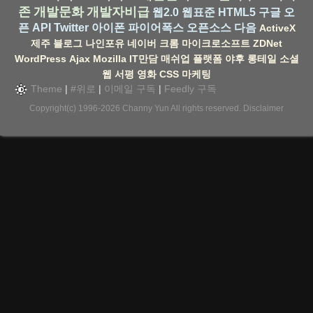
존
개발문화
개발자비급
웹2.0
웹표준
HTML5
구글
오
픈 API
Twitter
아이폰
파이어폭스
오픈소스
다음
ActiveX
제주
블로그
나인포유
네이버
크롬
마이크로소프트
ZDNet
WordPress
Ajax
Mozilla
IT만담
매쉬업
플랫폼
야후
롱테일
소셜
웹
서평
영화
CSS
마케팅
Theme
|
#위로
|
이메일 구독
|
Feedly 구독
Copyright(c) 1996-2026
Channy Yun
All rights reserved.
Disclaimer