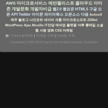
AWS
마이크로서비스
에반젤리스트
클라우드
아마
존
개발문화
개발자비급
웹2.0
웹표준
HTML5
구글
오
픈 API
Twitter
아이폰
파이어폭스
오픈소스
다음
ActiveX
제주
블로그
나인포유
네이버
크롬
마이크로소프트
ZDNet
WordPress
Ajax
Mozilla
IT만담
매쉬업
플랫폼
야후
롱테일
소셜
웹
서평
영화
CSS
마케팅
Theme
|
#위로
|
이메일 구독
|
Feedly 구독
Copyright(c) 1996-2026
Channy Yun
All rights reserved.
Disclaimer