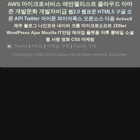
AWS
마이크로서비스
에반젤리스트
클라우드
아마
존
개발문화
개발자비급
웹2.0
웹표준
HTML5
구글
오
픈 API
Twitter
아이폰
파이어폭스
오픈소스
다음
ActiveX
제주
블로그
나인포유
네이버
크롬
마이크로소프트
ZDNet
WordPress
Ajax
Mozilla
IT만담
매쉬업
플랫폼
야후
롱테일
소셜
웹
서평
영화
CSS
마케팅
Theme
|
#위로
|
이메일 구독
|
Feedly 구독
Copyright(c) 1996-2026
Channy Yun
All rights reserved.
Disclaimer