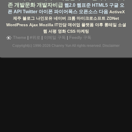
존
개발문화
개발자비급
웹2.0
웹표준
HTML5
구글
오
픈 API
Twitter
아이폰
파이어폭스
오픈소스
다음
ActiveX
제주
블로그
나인포유
네이버
크롬
마이크로소프트
ZDNet
WordPress
Ajax
Mozilla
IT만담
매쉬업
플랫폼
야후
롱테일
소셜
웹
서평
영화
CSS
마케팅
Theme
|
#위로
|
이메일 구독
|
Feedly 구독
Copyright(c) 1996-2026
Channy Yun
All rights reserved.
Disclaimer