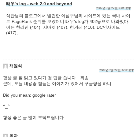
태우's log - web 2.0 and beyond
2007년 7월 27일, 4:01 오후
석찬님의 블로그에서 발견한 이삼구님의 사이트에 있는 국내 사이
트 PageRank 순위를 보았더니 태우’s log가 402등으로 나와있다.
이는 천리안 (404), 지마켓 (407), 한겨레 (410), DC인사이드
(417),…
채원석
2007년 7월 27일, 6:52 오후
항상 글 잘 읽고 있다가 첨 답글 씁니다…죄송…
근데, 오늘 내용중 첨듣는 이야기가 있어서 구글링을 하니…
Did you mean: google rater
^_^
항상 좋은 글 많이 부탁드립니다.
독자