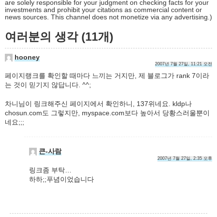
are solely responsible for your judgment on checking facts for your
investments and prohibit your citations as commercial content or
news sources. This channel does not monetize via any advertising.)
여러분의 생각 (11개)
hooney
2007년 7월 27일, 11:21 오전
페이지랭크를 확인할 때마다 느끼는 거지만, 제 블로그가 rank 7이라
는 것이 믿기지 않답니다. ^^;
차니님이 링크해주신 페이지에서 확인하니, 137위네요. kldp나
chosun.com도 그렇지만, myspace.com보다 높아서 당황스러울뿐이
네요;;;
큰-사람
2007년 7월 27일, 2:35 오후
링크좀 부탁…
하하;;푸념이었습니다