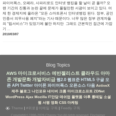
파이어폭스, 오페라, 사파리로도 인터넷 뱅킹을 할 날이 곧 올까? 오
랜 기간의 진통과 논란 끝에 문제가 풀릴만한 서광이 보이고 있다. 어
제 한 경제지에 올라온 "모든 스마트폰서 인터넷뱅킹 된다. 정부, 공인
인증서 의무사용 폐지"라는 기사 때문이다. 너무 많은 정부 관계자들
의 "립서비스"가 있었기에 불안 하지만 그래도 근본적인 접근에 가깝
기 ...
2010/03/07
Blog Topics
AWS
마이크로서비스
에반젤리스트
클라우드
아마
존
개발문화
개발자비급
웹2.0
웹표준
HTML5
구글
오
픈 API
Twitter
아이폰
파이어폭스
오픈소스
다음
ActiveX
제주
블로그
나인포유
네이버
크롬
마이크로소프트
ZDNet
WordPress
Ajax
Mozilla
IT만담
매쉬업
플랫폼
야후
롱테일
소셜
웹
서평
영화
CSS
마케팅
Theme
|
#위로
|
이메일 구독
|
Feedly 구독
Copyright(c) 1996-2026
Channy Yun
All rights reserved.
Disclaimer